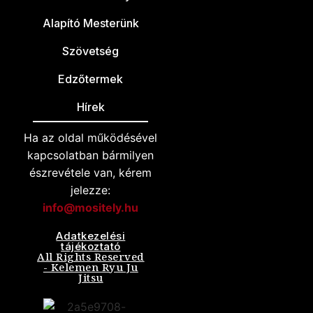
Alapító Mesterünk
Szövetség
Edzőtermek
Hírek
Ha az oldal működésével
kapcsolatban bármilyen
észrevétele van, kérem
jelezze:
info@mositely.hu
Adatkezelési
tájékoztató
All Rights Reserved
- Kelemen Ryu Ju
Jitsu