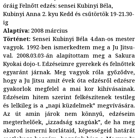
óráig Felnőtt edzés: sensei Kubinyi Béla,
Kubinyi Anna 2. kyu Kedd és csűtörtök 19-21.30-
ig
Alaptíva:
2008 március
Történet:
Sensei Kubinyi Béla 4.dan-os mester
vagyok. 1992-ben ismerkedtem meg a Ju Jitsu-
val. 2008.03.03-án alapítottam meg a Sakura
Kyokai dojo-t. Edzéseimre gyerekek és felnőttek
egyaránt járnak. Meg vagyok róla győződve,
hogy a Ju Jitsu amit évek óta edzésről edzésre
gyakorlok megfelel a mai kor kihívásainak.
Edzéseim hitem szerint felkészítenek testileg
és lelkileg is a „napi küzdelmek” megvívására.
Az út amin járok nem könnyű, edzéseim
megterhelőek, „izzadság szagúak”, de ha meg
akarod ismerni korlátaid, képességeid határát