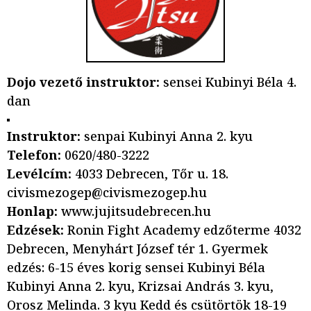
Dojo vezető instruktor:
sensei Kubinyi Béla 4.
dan
Instruktor:
senpai Kubinyi Anna 2. kyu
Telefon:
0620/480-3222
Levélcím:
4033 Debrecen, Tőr u. 18.
civismezogep@civismezogep.hu
Honlap:
www.jujitsudebrecen.hu
Edzések:
Ronin Fight Academy edzőterme 4032
Debrecen, Menyhárt József tér 1. Gyermek
edzés: 6-15 éves korig sensei Kubinyi Béla
Kubinyi Anna 2. kyu, Krizsai András 3. kyu,
Orosz Melinda. 3 kyu Kedd és csütörtök 18-19