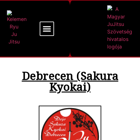
Mi a Kelemen Ryu
Alapító Mesterünk
Debrecen (Sakura
Kyokai)