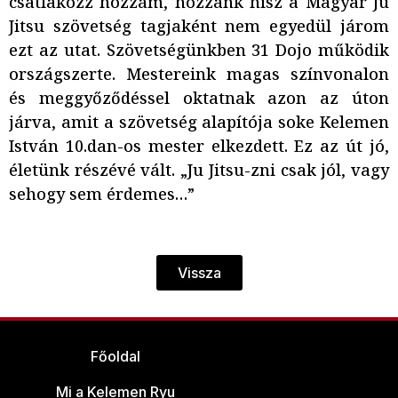
csatlakozz hozzám, hozzánk hisz a Magyar Ju
Jitsu szövetség tagjaként nem egyedül járom
ezt az utat. Szövetségünkben 31 Dojo működik
országszerte. Mestereink magas színvonalon
és meggyőződéssel oktatnak azon az úton
járva, amit a szövetség alapítója soke Kelemen
István 10.dan-os mester elkezdett. Ez az út jó,
életünk részévé vált. „Ju Jitsu-zni csak jól, vagy
sehogy sem érdemes…”
Vissza
Főoldal
Mi a Kelemen Ryu