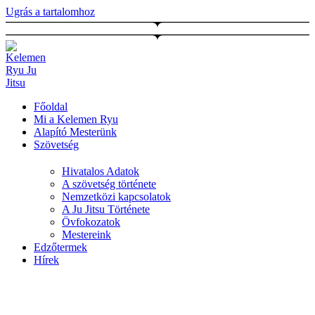
Ugrás a tartalomhoz
Főoldal
Mi a Kelemen Ryu
Alapító Mesterünk
Szövetség
Hivatalos Adatok
A szövetség története
Nemzetközi kapcsolatok
A Ju Jitsu Története
Övfokozatok
Mestereink
Edzőtermek
Hírek