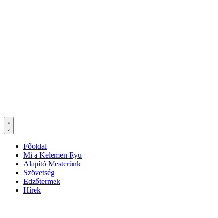
Főoldal
Mi a Kelemen Ryu
Alapító Mesterünk
Szövetség
Edzőtermek
Hírek
Ha az oldal működésével kapcsolatban bármilyen észrevétele van,