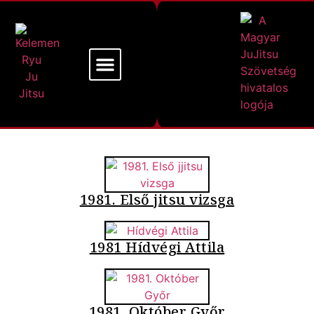
Mi a Kelemen Ryu
Alapító Mesterünk
1981. Első jitsu vizsga
1981 Hídvégi Attila
1981. Október Győr