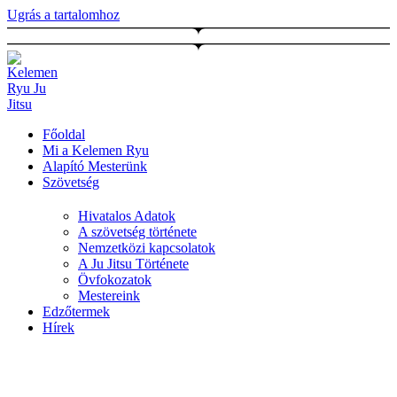
Ugrás a tartalomhoz
Főoldal
Mi a Kelemen Ryu
Alapító Mesterünk
Szövetség
Hivatalos Adatok
A szövetség története
Nemzetközi kapcsolatok
A Ju Jitsu Története
Övfokozatok
Mestereink
Edzőtermek
Hírek