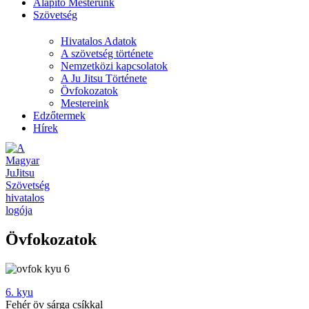
Alapító Mesterünk
Szövetség
Hivatalos Adatok
A szövetség története
Nemzetközi kapcsolatok
A Ju Jitsu Története
Övfokozatok
Mestereink
Edzőtermek
Hírek
Övfokozatok
6. kyu
Fehér öv sárga csíkkal