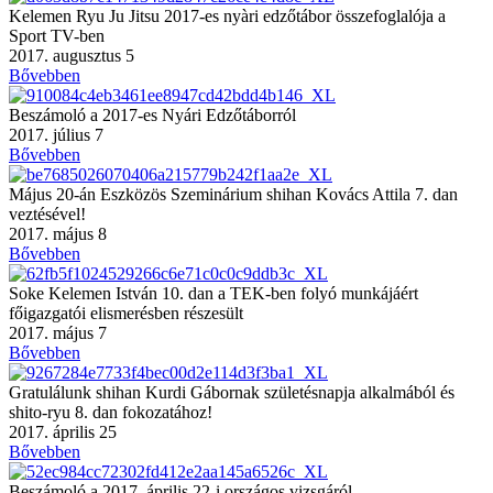
Kelemen Ryu Ju Jitsu 2017-es nyàri edzőtábor összefoglalója a
Sport TV-ben
2017. augusztus 5
Bővebben
Beszámoló a 2017-es Nyári Edzőtáborról
2017. július 7
Bővebben
Május 20-án Eszközös Szeminárium shihan Kovács Attila 7. dan
veztésével!
2017. május 8
Bővebben
Soke Kelemen István 10. dan a TEK-ben folyó munkájáért
főigazgatói elismerésben részesült
2017. május 7
Bővebben
Gratulálunk shihan Kurdi Gábornak születésnapja alkalmából és
shito-ryu 8. dan fokozatához!
2017. április 25
Bővebben
Beszámoló a 2017. április 22-i országos vizsgáról