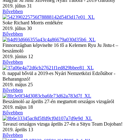
Magyar Ju Jitsu Szövetség Nyári Tábora - 2019 Gárdony
2019. július 31
Bővebben
Soke Richard Morris emlékére
2019. július 30
Bővebben
Finnországban képviselte 16 fő a Kelemen Ryu Ju Jistu-t –
beszámoló
2019. június 12
Bővebben
0. nappal bővül a 2019-es Nyári Nemzetközi Edzőtábor -
Beharangozó!
2019. május 25
Bővebben
Beszámoló az április 27-én megtartott országos vizsgáról
2019. május 18
Bővebben
Tavaszi országos vizsga április 27-én a Sityu Team Dojoban!
2019. április 13
Bővebben