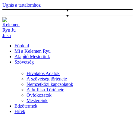
Ugrás a tartalomhoz
Főoldal
Mi a Kelemen Ryu
Alapító Mesterünk
Szövetség
Hivatalos Adatok
A szövetség története
Nemzetközi kapcsolatok
A Ju Jitsu Története
Övfokozatok
Mestereink
Edzőtermek
Hírek