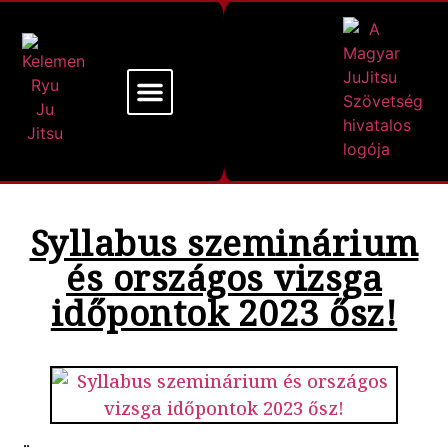
Mi a Kelemen Ryu
Alapító Mesterünk
Syllabus szeminárium
és országos vizsga
időpontok 2023 ősz!