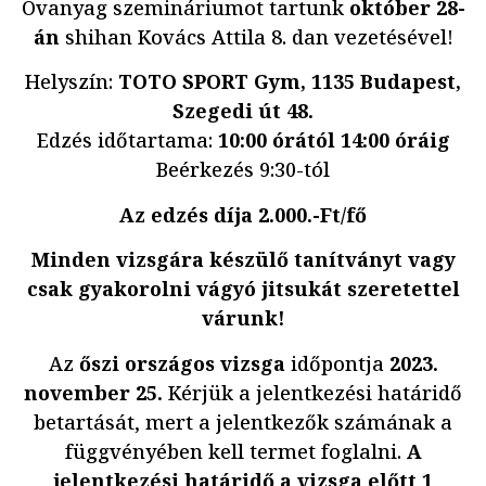
Övanyag szemináriumot tartunk
október 28-
án
shihan Kovács Attila 8. dan vezetésével!
Helyszín:
TOTO SPORT Gym, 1135 Budapest,
Szegedi út 48.
Edzés időtartama:
10:00 órától 14:00 óráig
Beérkezés 9:30-tól
Az edzés díja 2.000.-Ft/fő
Minden vizsgára készülő tanítványt vagy
csak gyakorolni vágyó jitsukát szeretettel
várunk!
Az
őszi országos vizsga
időpontja
2023.
november 25.
Kérjük a jelentkezési határidő
betartását, mert a jelentkezők számának a
függvényében kell termet foglalni.
A
jelentkezési határidő a vizsga előtt 1