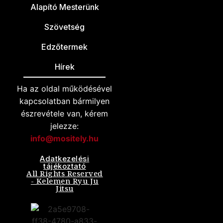
Alapító Mesterünk
Szövetség
Edzőtermek
Hírek
Ha az oldal működésével
kapcsolatban bármilyen
észrevétele van, kérem
jelezze:
info@mositely.hu
Adatkezelési
tájékoztató
All Rights Reserved
- Kelemen Ryu Ju
Jitsu