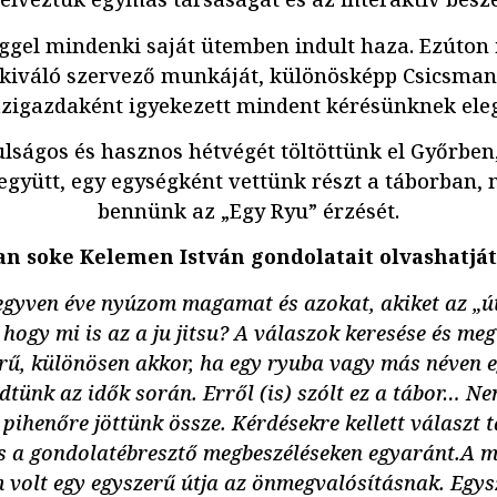
ggel mindenki saját ütemben indult haza. Ezúton 
 kiváló szervező munkáját, különösképp Csicsma
ázigazdaként igyekezett mindent kérésünknek eleg
lságos és hasznos hétvégét töltöttünk el Győrben
együtt, egy egységként vettünk részt a táborban,
bennünk az „Egy Ryu” érzését.
n soke Kelemen István gondolatait olvashatját
egyven éve nyúzom magamat és azokat, akiket az „út
 hogy mi is az a ju jitsu? A válaszok keresése és me
rű, különösen akkor, ha egy ryuba vagy más néven e
dtünk az idők során. Erről (is) szólt ez a tábor… N
 pihenőre jöttünk össze. Kérdésekre kellett választ t
s a gondolatébresztő megbeszéléseken egyaránt.A m
 volt egy egyszerű útja az önmegvalósításnak. Egysz