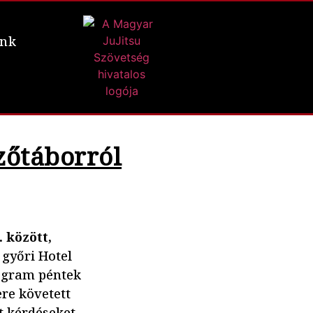
ünk
zőtáborról
. között,
 győri Hotel
rogram péntek
re követett
t kérdéseket