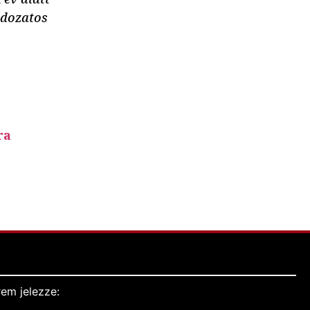
ldozatos
ra
em jelezze: