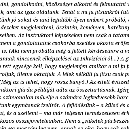
edni, gondolkodni, közösséget alkotni és felmutatni 
k, ami az igaz oldalunk. Tehát a mi ju jitsunkról (u
tünk jó sokat és ami legalább ilyen embert próbáló,
dezeket megjeleníteni, őszintén, keményen, hatékon
seiben. Az instruktori képzéseken nem csak a tatam
nem a gondolataink csokorba szedése okozta erőfes
is. (Aki nem próbálta még a feltett kérdéseimre a 
annak nincsenek elképzelései az Inkvizícióról…) A g
a tett egysége kell, hogy megjelenjen amikor a mi ju 
oljuk, illetve oktatjuk. A lélek nélküli ju jitsu csak 
(Még az is lehet, hogy rossz bunyó.) Az eltelt évtized
truktori gárda példáját adta az összetartásnak. Igén
 színvonalon művelje a számára legkedvesebb harc
unk egymásnak ízelítőt. A fejlődésünk – a külső és a
ai, és a szellemi – ma már teljesen természetesen érh
 közös összejöveteleinken. Nem a „süketek párbeszéd
nk! Ha meg tényleg nem, annak az oka, hogy sok-sok 