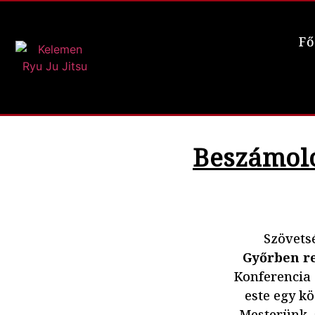
Fő
Beszámoló
Szövets
Győrben r
Konferencia 
este egy k
Mesterünk, 