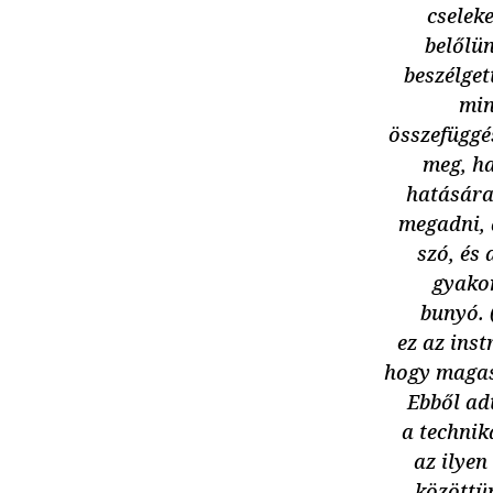
cselek
belőlün
beszélget
min
összefüggé
meg, ha
hatására 
megadni, 
szó, és 
gyakor
bunyó. 
ez az ins
hogy magas
Ebből adt
a technik
az ilyen
közöttü