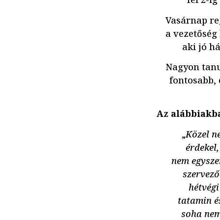
Vasárnap re
a vezetőség
aki jó h
Nagyon tanu
fontosabb, 
Az alábbiakba
„
Közel n
érdekel,
nem egysze
szervező
hétvégi
tatamin é
soha nem