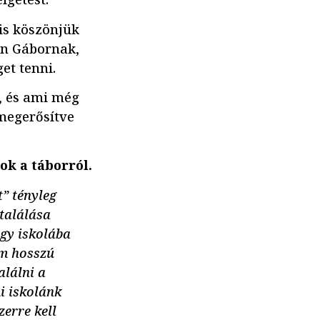
is köszönjük
nn Gábornak,
et tenni.
, és ami még
 megerősítve
ok a táborról.
” tényleg
gtalálása
gy iskolába
em hosszú
alálni a
i iskolánk
erre kell