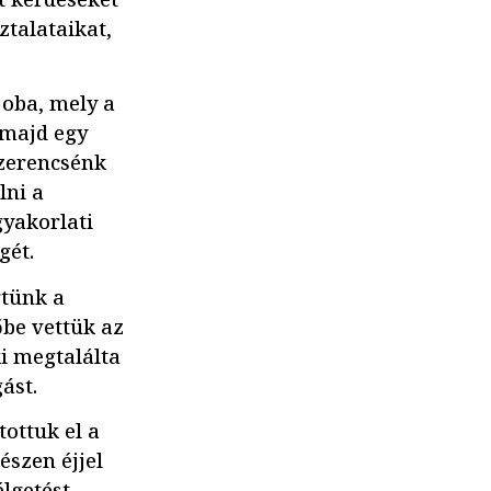
ztalataikat,
joba, mely a
 majd egy
szerencsénk
lni a
yakorlati
gét.
rtünk a
őbe vettük az
i megtalálta
ást.
ottuk el a
észen éjjel
lgetést.