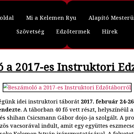
oldal
Mi a Kelemen Ryu
Alapító Mester
Szövetség
Edzőtermek
Hírek
 a 2017-es Instruktori Ed
égünk idei instruktori táborát
2017. február 24-26
endezte
. A táborban 40 fő vett részt, helyszínéül a
és shihan Csicsmann Gábor dojo-ja szolgált. A p
özös vacsorával indult, amit egy együttes eszmecse
soke Kelemen István iránymutatásával. A felvetet