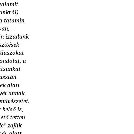
valamit
tunkról)
 a tatamin
yan,
in izzadunk
zítések
válaszokat
ondolat, a
jitsunkat
pusztán
ek alatt
yét annak,
művészetet.
 belső is,
ető tetten
e” zajlik
év alatt