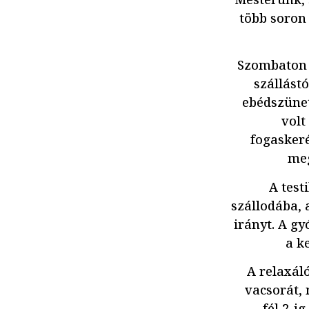
több soron 
Szombaton a
szállást
ebédszünet
volt
fogasker
meg
A test
szállodába, 
irányt. A g
a k
A relaxál
vacsorát, 
fél 2-i