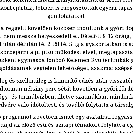
körbejártuk, többen is megosztották egyéni tapas
gondolataikat.
 reggelit követően közösen indultunk a győri do
ól nem messze helyezkedett el. Délelőtt 9-12 óráig,
 után délután fél 2-től fél 5-ig a gyakorlatban is 
 körbejárni a ju jitsu működési elvét, megtapaszta
ékként egymásba fonódó Kelemen Ryu technikák g
oldásainak végtelen lehetőséget, szakmai szépsé
ileg és szellemileg is kimerítő edzés után visszaté
ahonnan néhány perc sétát követően a győri fürd
yógy- és termálvízben, illetve szaunákban mindenk
edvére való időtöltést, és tovább folytatta a társalg
ó programot követően ismét egy asztalnál fogyaszt
majd az előző esti és aznapi témakört folytatva eg
g élveztük egymás társaságát és az interaktív beszé