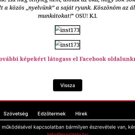
lt a közös „nyelvünk” a saját ryunk. Köszönöm az á
munkátokat!
” OSU! K.I.
ovábbi képekért látogass el Facebook oldalunk
Vissza
Szövetség
Edzőtermek
Hírek
l működésével kapcsolatban bármilyen észrevétele van, kér
info@mositely.hu