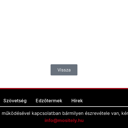
Vissza
Szövetség
Edzőtermek
Hírek
l működésével kapcsolatban bármilyen észrevétele van, kér
info@mositely.hu