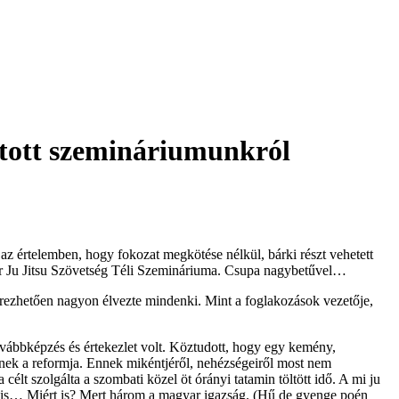
rtott szemináriumunkról
n az értelemben, hogy fokozat megkötése nélkül, bárki részt vehetett
yar Ju Jitsu Szövetség Téli Szemináriuma. Csupa nagybetűvel…
érezhetően nagyon élvezte mindenki. Mint a foglakozások vezetője,
továbbképzés és értekezlet volt. Köztudott, hogy egy kemény,
rnek a reformja. Ennek mikéntjéről, nehézségeiről most nem
lt szolgálta a szombati közel öt órányi tatamin töltött idő. A mi ju
ak is… Miért is? Mert három a magyar igazság. (Hű de gyenge poén