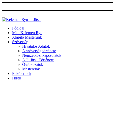
Ugrás
a
tartalomhoz
Főoldal
Mi a Kelemen Ryu
Alapító Mesterünk
Szövetség
Hivatalos Adatok
A szövetség története
Nemzetközi kapcsolatok
A Ju Jitsu Története
Övfokozatok
Mestereink
Edzőtermek
Hírek