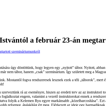
stvántól a február 23-án megta
 hatására úgy döntöttünk, hogy legyen egy „nyitott” tábor. Nyitott, abba
kor már nem tábor, hanem „csak” szeminárium. Így született meg a Mag
k. Mostantól fogva rendszeresek lesznek ezek a téli „táborok”, mert 
lt!
szerveztünk rá az eseményre, hiszen az eredeti terv az az instruktori 
 foglalkoztat engem, valamint a vezető instruktorokat ennek a rendsze
atva folyik a Kelemen Ryu egyre markánsabb „közelharcosítása”. Ezt a cé
gyobb reformot, átalakítást ért meg. Elérkezett az ideje egy harmadikn