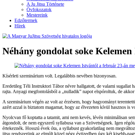
A Ju Jitsu Története
Övfokozatok
Mestereink
Edzőtermek
Hírek
Néhány gondolat soke Kelemen I
Kísérleti szeminárium volt. Legalábbis nevében bizonyosan.
Eredetileg Téli Instruktori Tábor névre hallgatott, de valami sugallat
rajta. Anyagi megfontolásból a „nulladik” napot elspóroltuk, de ak
A szeminárium végén az volt az érzésem, hogy hagyományt teremtettün
azért azzal is biztatom magamat, hogy az élvezeten kívül hasznos is vo
Nyolcvan fő koptatta a tatamit, ami nem kevés, lévén minimálisan sem 
átgondolt, de nem egyszerű syllabusa van a Szövetségnek. Igen régóta
értekeznék. Hosszú évek óta, a syllabust gyakorlatilag nem megváltozt
jitsu rendszerünk az elmúlt közel négy évtizedben úgy két kisebb-na