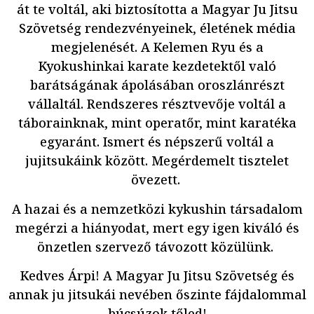
át te voltál, aki biztosította a Magyar Ju Jitsu
Szövetség rendezvényeinek, életének média
megjelenését. A Kelemen Ryu és a
Kyokushinkai karate kezdetektől való
barátságának ápolásában oroszlánrészt
vállaltál. Rendszeres résztvevője voltál a
táborainknak, mint operatőr, mint karatéka
egyaránt. Ismert és népszerű voltál a
jujitsukáink között. Megérdemelt tisztelet
övezett.
A hazai és a nemzetközi kykushin társadalom
megérzi a hiányodat, mert egy igen kiváló és
önzetlen szervező távozott közülünk.
Kedves Árpi! A Magyar Ju Jitsu Szövetség és
annak ju jitsukái nevében őszinte fájdalommal
búcsúzok tőled!