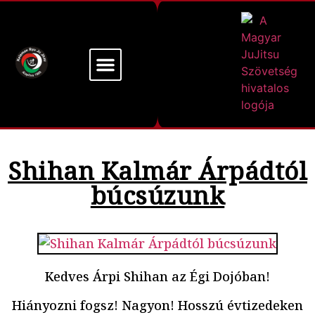
Mi a Kelemen Ryu
Alapító Mesterünk
Shihan Kalmár Árpádtól
búcsúzunk
Kedves Árpi Shihan az Égi Dojóban!
Hiányozni fogsz! Nagyon! Hosszú évtizedeken