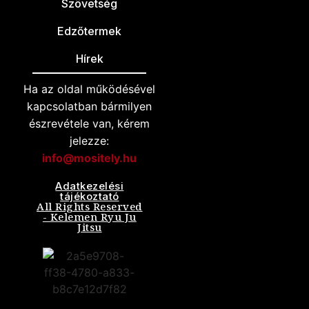
Szövetség
Edzőtermek
Hírek
Ha az oldal működésével
kapcsolatban bármilyen
észrevétele van, kérem
jelezze:
info@mositely.hu
Adatkezelési
tájékoztató
All Rights Reserved
- Kelemen Ryu Ju
Jitsu