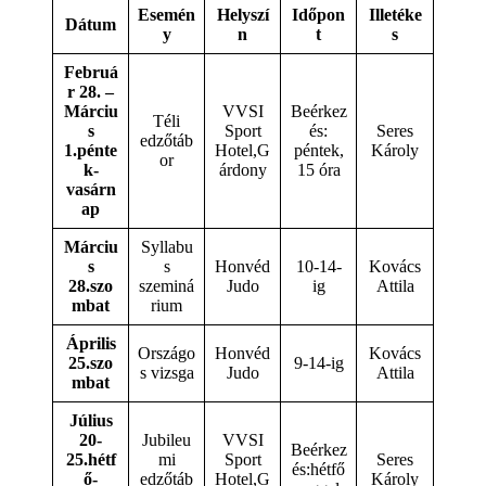
Esemén
Helyszí
Időpon
Illetéke
Dátum
y
n
t
s
Februá
r 28. –
Márciu
VVSI
Beérkez
Téli
s
Sport
és:
Seres
edzőtáb
1.
pénte
Hotel,G
péntek,
Károly
or
k-
árdony
15 óra
vasárn
ap
Márciu
Syllabu
s
s
Honvéd
10-14-
Kovács
28.
szo
szeminá
Judo
ig
Attila
mbat
rium
Április
Országo
Honvéd
Kovács
25.
szo
9-14-ig
s vizsga
Judo
Attila
mbat
Július
20-
Jubileu
VVSI
Beérkez
25.
hétf
mi
Sport
Seres
és:hétfő
ő-
edzőtáb
Hotel,G
Károly