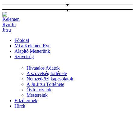
Ugrás
a
tartalomhoz
Főoldal
Mi a Kelemen Ryu
Alapító Mesterünk
Szövetség
Hivatalos Adatok
A szövetség története
Nemzetközi kapcsolatok
A Ju Jitsu Története
Övfokozatok
Mestereink
Edzőtermek
Hírek