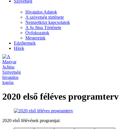
Szövetség
Hivatalos Adatok
A szövetség története
Nemzetközi kapcsolatok
A Ju Jitsu Története
Övfokozatok
Mestereink
Edzőtermek
Hírek
2020 első féléves programterv
2020 első félévének programjai: