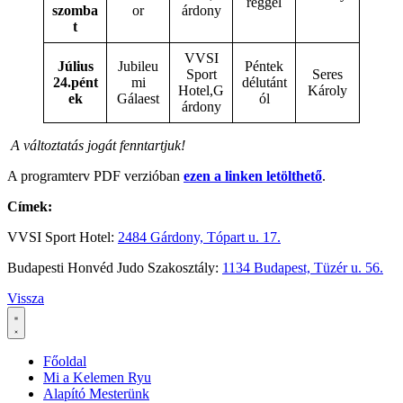
reggel
szomba
or
árdony
t
VVSI
Július
Jubileu
Péntek
Sport
Seres
24.
pént
mi
délutánt
Hotel,G
Károly
ek
Gálaest
ól
árdony
A változtatás jogát fenntartjuk!
A programterv PDF verzióban
ezen a linken letölthető
.
Címek:
VVSI Sport Hotel:
2484 Gárdony, Tópart u. 17.
Budapesti Honvéd Judo Szakosztály:
1134 Budapest, Tüzér u. 56.
Vissza
Főoldal
Mi a Kelemen Ryu
Alapító Mesterünk