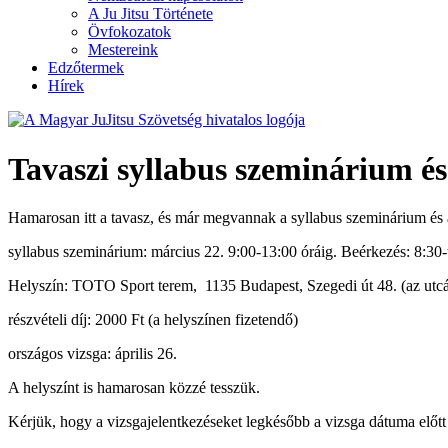
A Ju Jitsu Története
Övfokozatok
Mestereink
Edzőtermek
Hírek
Tavaszi syllabus szeminárium és
Hamarosan itt a tavasz, és már megvannak a syllabus szeminárium és a
syllabus szeminárium: március 22. 9:00-13:00 óráig. Beérkezés: 8:30-
Helyszín: TOTO Sport terem, 1135 Budapest, Szegedi út 48. (az utcán
részvételi díj: 2000 Ft (a helyszínen fizetendő)
országos vizsga: április 26.
A helyszínt is hamarosan közzé tesszük.
Kérjük, hogy a vizsgajelentkezéseket legkésőbb a vizsga dátuma előtt 