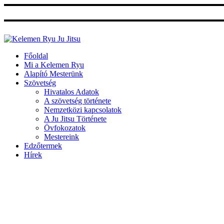
Ugrás
a
tartalomhoz
Főoldal
Mi a Kelemen Ryu
Alapító Mesterünk
Szövetség
Hivatalos Adatok
A szövetség története
Nemzetközi kapcsolatok
A Ju Jitsu Története
Övfokozatok
Mestereink
Edzőtermek
Hírek