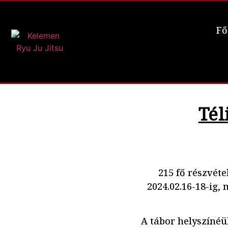
Fő
Tél
215 fő részvéte
2024.02.16-18-ig
A tábor helyszínéül