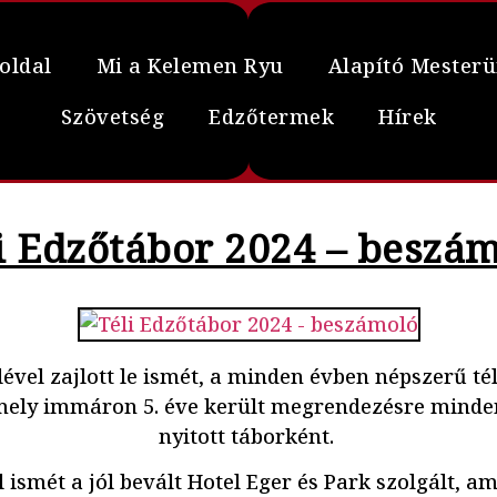
oldal
Mi a Kelemen Ryu
Alapító Mester
Szövetség
Edzőtermek
Hírek
i Edzőtábor 2024 – beszá
lével zajlott le ismét, a minden évben népszerű t
, mely immáron 5. éve került megrendezésre minde
nyitott táborként.
 ismét a jól bevált Hotel Eger és Park szolgált, 