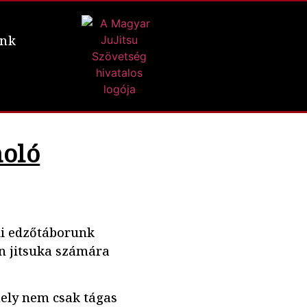
ünk
moló
éli edzőtáborunk
n jitsuka számára
amely nem csak tágas