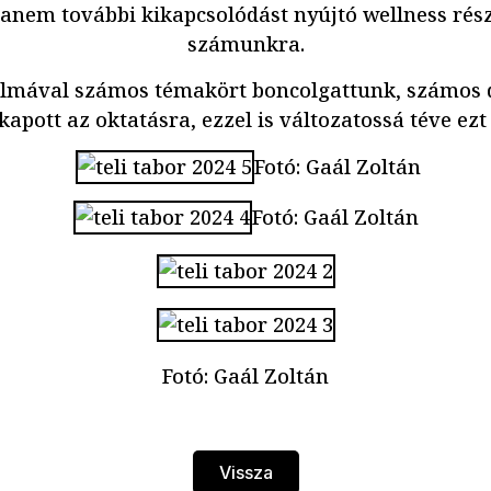
nem további kikapcsolódást nyújtó wellness részl
számunkra.
almával számos témakört boncolgattunk, számos d
kapott az oktatásra, ezzel is változatossá téve ezt
Fotó: Gaál Zoltán
Fotó: Gaál Zoltán
Fotó: Gaál Zoltán
Vissza