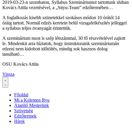
2019-03-23-n szombaton, Syllabus Szemináriumot tartottunk shihan
Kovács Attila vezetésével, a „Sityu-Team” edzőtermében…
A foglalkozás kisebb szünetekkel szokásos módon 10 órától 14
óráig tartott. Normál edzés keretein belül vizsgafelkészítés jelleggel
a syllabus teljes övanyagát érintettük.
A szeminárium most is szép létszámmal, 30 fő részvételével zajlott
le. Mindenkit arra bíztatok, hogy instruktoraink szemináriumán
edzeni nem kidobott időtöltés, mindig sok hasznos dolog
tanulható…
OSU Kovács Attila
Vissza
Főoldal
Mi a Kelemen Ryu
Alapító Mesterünk
Szövetség
Edzőtermek
Hírek