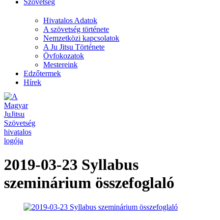
Szövetség
Hivatalos Adatok
A szövetség története
Nemzetközi kapcsolatok
A Ju Jitsu Története
Övfokozatok
Mestereink
Edzőtermek
Hírek
2019-03-23 Syllabus
szeminárium összefoglaló