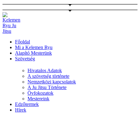
Ugrás
a
tartalomhoz
Főoldal
Mi a Kelemen Ryu
Alapító Mesterünk
Szövetség
Hivatalos Adatok
A szövetség története
Nemzetközi kapcsolatok
A Ju Jitsu Története
Övfokozatok
Mestereink
Edzőtermek
Hírek