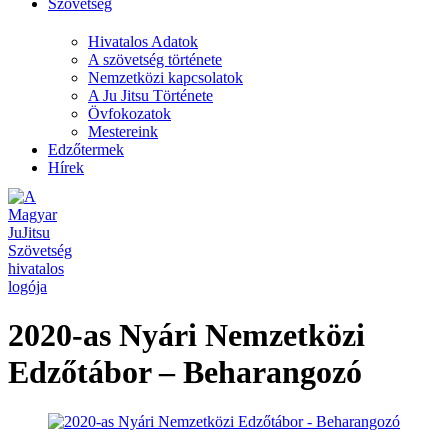
Szövetség
Hivatalos Adatok
A szövetség története
Nemzetközi kapcsolatok
A Ju Jitsu Története
Övfokozatok
Mestereink
Edzőtermek
Hírek
2020-as Nyári Nemzetközi
Edzőtábor – Beharangozó