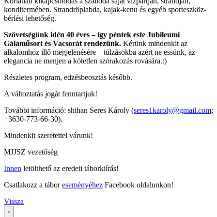
Korlátlan kikapcsolódás a szálloda saját vízpartján, strandján,
konditermében. Strandröplabda, kajak-kenu és egyéb sporteszköz-
bérlési lehetőség.
Szövetségünk idén 40 éves – így péntek este Jubileumi
Gálaműsort és Vacsorát rendezünk.
Kérünk mindenkit az
alkalomhoz illő megjelenésére – túlzásokba azért ne essünk, az
elegancia ne menjen a kötetlen szórakozás rovására.:)
Részletes program, edzésbeosztás később.
A változtatás jogát fenntartjuk!
További információ: shihan Seres Károly (
seres1karoly@gmail.com
;
+3630-773-66-30).
Mindenkit szeretettel várunk!
MJJSZ vezetőség
Innen
letölthető az eredeti táborkiírás!
Csatlakozz a tábor
eseményéhez
Facebook oldalunkon!
Vissza