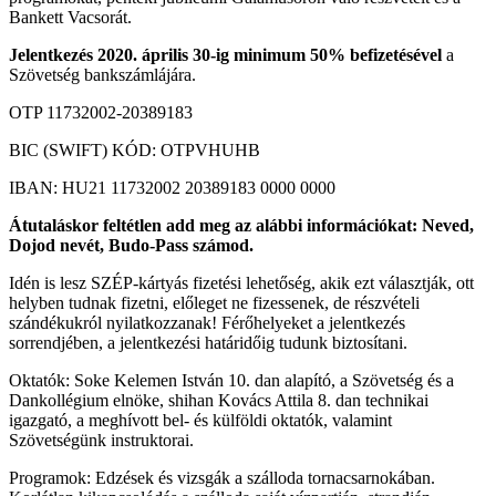
Bankett Vacsorát.
Jelentkezés 2020. április 30-ig minimum 50% befizetésével
a
Szövetség bankszámlájára.
OTP 11732002-20389183
BIC (SWIFT) KÓD: OTPVHUHB
IBAN: HU21 11732002 20389183 0000 0000
Átutaláskor feltétlen add meg az alábbi információkat: Neved,
Dojod nevét, Budo-Pass számod.
Idén is lesz SZÉP-kártyás fizetési lehetőség, akik ezt választják, ott
helyben tudnak fizetni, előleget ne fizessenek, de részvételi
szándékukról nyilatkozzanak! Férőhelyeket a jelentkezés
sorrendjében, a jelentkezési határidőig tudunk biztosítani.
Oktatók: Soke Kelemen István 10. dan alapító, a Szövetség és a
Dankollégium elnöke, shihan Kovács Attila 8. dan technikai
igazgató, a meghívott bel- és külföldi oktatók, valamint
Szövetségünk instruktorai.
Programok: Edzések és vizsgák a szálloda tornacsarnokában.