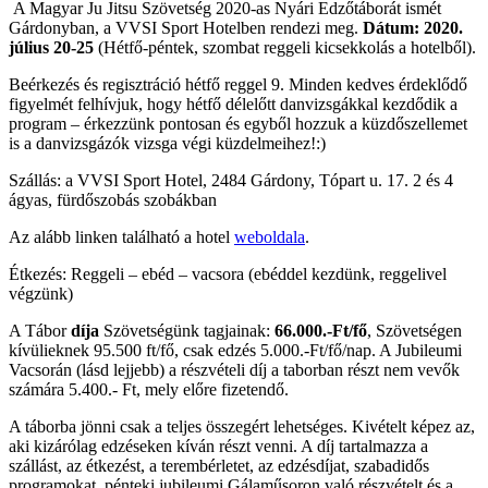
A Magyar Ju Jitsu Szövetség 2020-as Nyári Edzőtáborát ismét
Gárdonyban, a VVSI Sport Hotelben rendezi meg.
Dátum: 2020.
július 20-25
(Hétfő-péntek, szombat reggeli kicsekkolás a hotelből).
Beérkezés és regisztráció hétfő reggel 9. Minden kedves érdeklődő
figyelmét felhívjuk, hogy hétfő délelőtt danvizsgákkal kezdődik a
program – érkezzünk pontosan és egyből hozzuk a küzdőszellemet
is a danvizsgázók vizsga végi küzdelmeihez!:)
Szállás: a VVSI Sport Hotel, 2484 Gárdony, Tópart u. 17. 2 és 4
ágyas, fürdőszobás szobákban
Az alább linken található a hotel
weboldala
.
Étkezés: Reggeli – ebéd – vacsora (ebéddel kezdünk, reggelivel
végzünk)
A Tábor
díja
Szövetségünk tagjainak:
66.000.-Ft/fő
, Szövetségen
kívülieknek 95.500 ft/fő, csak edzés 5.000.-Ft/fő/nap. A Jubileumi
Vacsorán (lásd lejjebb) a részvételi díj a taborban részt nem vevők
számára 5.400.- Ft, mely előre fizetendő.
A táborba jönni csak a teljes összegért lehetséges. Kivételt képez az,
aki kizárólag edzéseken kíván részt venni. A díj tartalmazza a
szállást, az étkezést, a terembérletet, az edzésdíjat, szabadidős
programokat, pénteki jubileumi Gálaműsoron való részvételt és a