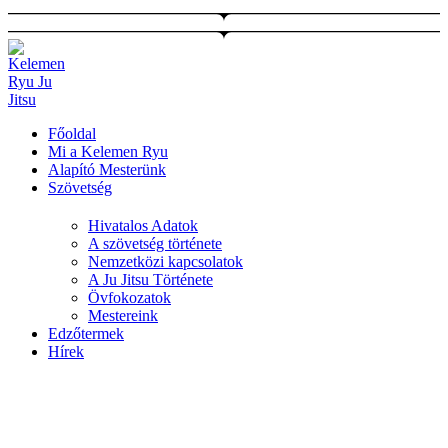
Ugrás
a
tartalomhoz
Főoldal
Mi a Kelemen Ryu
Alapító Mesterünk
Szövetség
Hivatalos Adatok
A szövetség története
Nemzetközi kapcsolatok
A Ju Jitsu Története
Övfokozatok
Mestereink
Edzőtermek
Hírek