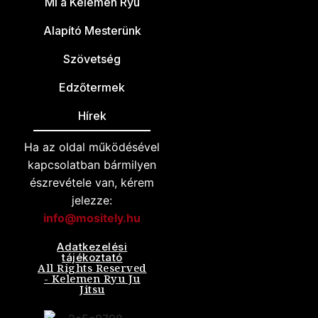
Mi a Kelemen Ryu
Alapító Mesterünk
Szövetség
Edzőtermek
Hírek
Ha az oldal működésével
kapcsolatban bármilyen
észrevétele van, kérem
jelezze:
info@mositely.hu
Adatkezelési
tájékoztató
All Rights Reserved
- Kelemen Ryu Ju
Jitsu