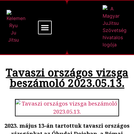
Mi a Kelemen Ryu
Alapító Mesterünk
Tavaszi országos vizsga
beszámoló 2023.05.13.
2023. május 13-án tartottuk tavaszi országos
vizsgánkat az Óbudai Dojoban, a Római