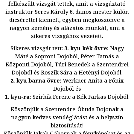
felkészült vizsgát tettek, amit a vizsgáztató
instruktor Seres Károly 6. danos mester külön
dicsérettel kiemelt, egyben megköszönve a
nagyon kemény és alázatos munkát, ami a
sikeres vizsgához vezetett.
Sikeres vizsgát tett:
3. kyu kék övre:
Nagy
Máté a Soproni Dojoból, Péter Tamás a
Központi Dojoból, Túri Benedek a Szentendrei
Dojoból és Roszik Sára a Hetényi Dojoból.
2. kyu barna övre:
Werkner Anita a Főnix
Dojoból és
1. kyu-ra:
Szirbik Ferenc a Kék Farkas Dojoból.
Köszönjük a Szentendre-Óbuda Dojonak a
nagyon kedves vendéglátást és a helyszín
biztosítását!
Köszönjük Jakab Gábornak a fényképeket és az