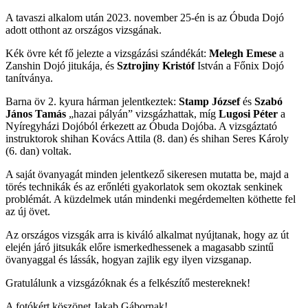
A tavaszi alkalom után 2023. november 25-én is az Óbuda Dojó
adott otthont az országos vizsgának.
Kék övre két fő jelezte a vizsgázási szándékát:
Melegh Emese
a
Zanshin Dojó jitukája, és
Sztrojiny Kristóf
István a Főnix Dojó
tanítványa.
Barna öv 2. kyura hárman jelentkeztek:
Stamp József
és
Szabó
János Tamás
„hazai pályán” vizsgázhattak, míg
Lugosi Péter
a
Nyíregyházi Dojóból érkezett az Óbuda Dojóba. A vizsgáztató
instruktorok shihan Kovács Attila (8. dan) és shihan Seres Károly
(6. dan) voltak.
A saját övanyagát minden jelentkező sikeresen mutatta be, majd a
törés technikák és az erőnléti gyakorlatok sem okoztak senkinek
problémát. A küzdelmek után mindenki megérdemelten köthette fel
az új övet.
Az országos vizsgák arra is kiváló alkalmat nyújtanak, hogy az út
elején járó jitsukák előre ismerkedhessenek a magasabb szintű
övanyaggal és lássák, hogyan zajlik egy ilyen vizsganap.
Gratulálunk a vizsgázóknak és a felkészítő mestereknek!
A fotókért köszönet Jakab Gábornak!