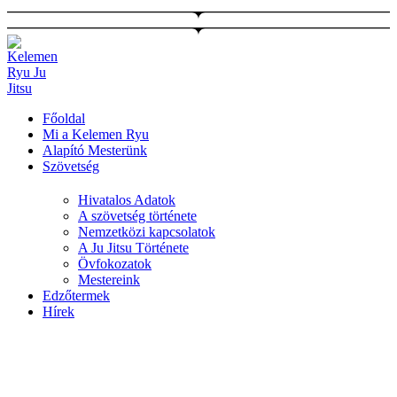
Ugrás
a
tartalomhoz
Főoldal
Mi a Kelemen Ryu
Alapító Mesterünk
Szövetség
Hivatalos Adatok
A szövetség története
Nemzetközi kapcsolatok
A Ju Jitsu Története
Övfokozatok
Mestereink
Edzőtermek
Hírek