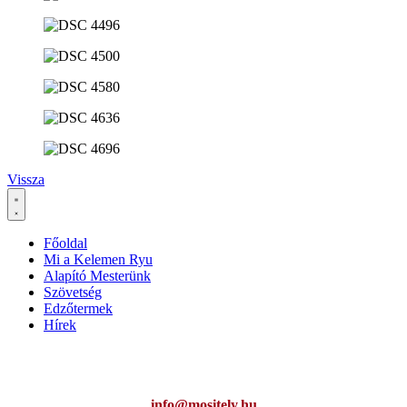
Vissza
Főoldal
Mi a Kelemen Ryu
Alapító Mesterünk
Szövetség
Edzőtermek
Hírek
Ha az oldal működésével kapcsolatban bármilyen észrevétele van,
kérem jelezze:
info@mositely.hu