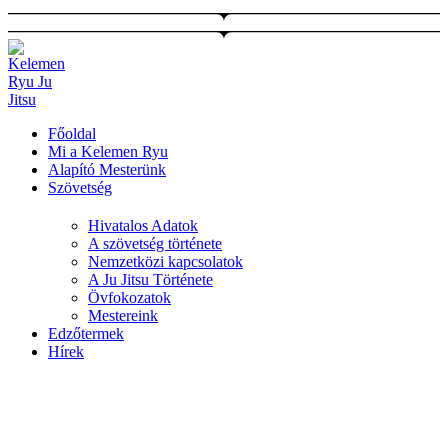
Ugrás
a
tartalomhoz
Főoldal
Mi a Kelemen Ryu
Alapító Mesterünk
Szövetség
Hivatalos Adatok
A szövetség története
Nemzetközi kapcsolatok
A Ju Jitsu Története
Övfokozatok
Mestereink
Edzőtermek
Hírek