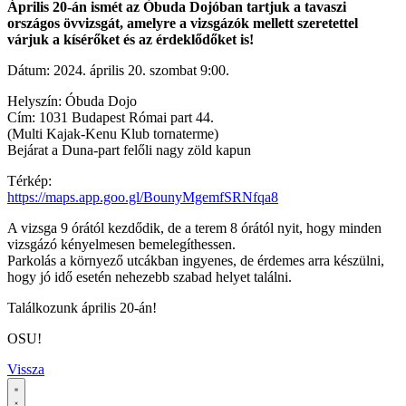
Április 20-án ismét az Óbuda Dojóban tartjuk a tavaszi
országos övvizsgát, amelyre a vizsgázók mellett szeretettel
várjuk a kísérőket és az érdeklődőket is!
Dátum: 2024. április 20. szombat 9:00.
Helyszín: Óbuda Dojo
Cím: 1031 Budapest Római part 44.
(Multi Kajak-Kenu Klub tornaterme)
Bejárat a Duna-part felőli nagy zöld kapun
Térkép:
https://maps.app.goo.gl/BounyMgemfSRNfqa8
A vizsga 9 órától kezdődik, de a terem 8 órától nyit, hogy minden
vizsgázó kényelmesen bemelegíthessen.
Parkolás a környező utcákban ingyenes, de érdemes arra készülni,
hogy jó idő esetén nehezebb szabad helyet találni.
Találkozunk április 20-án!
OSU!
Vissza