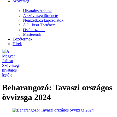
Szövetség
Hivatalos Adatok
A szövetség története
Nemzetközi kapcsolatok
A Ju Jitsu Története
Övfokozatok
Mestereink
Edzőtermek
Hírek
Beharangozó: Tavaszi országos
övvizsga 2024