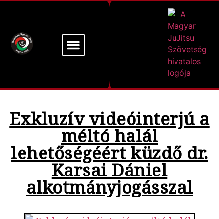
Mi a Kelemen Ryu
Alapító Mesterünk
Exkluzív videóinterjú a
méltó halál
lehetőségéért küzdő dr.
Karsai Dániel
alkotmányjogásszal