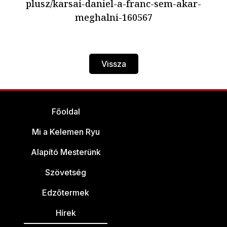
plusz/karsai-daniel-a-franc-sem-akar-
meghalni-160567
Vissza
Főoldal
Mi a Kelemen Ryu
Alapító Mesterünk
Szövetség
Edzőtermek
Hírek