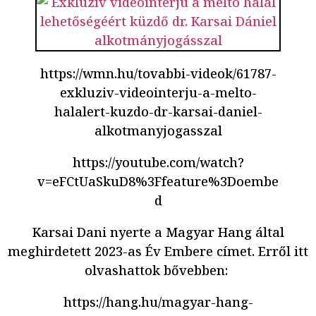
https://wmn.hu/tovabbi-videok/61787-
exkluziv-videointerju-a-melto-
halalert-kuzdo-dr-karsai-daniel-
alkotmanyjogasszal
https://youtube.com/watch?
v=eFCtUaSkuD8%3Ffeature%3Doembe
d
Karsai Dani nyerte a Magyar Hang által
meghirdetett 2023-as Év Embere címet. Erről itt
olvashattok bővebben:
https://hang.hu/magyar-hang-