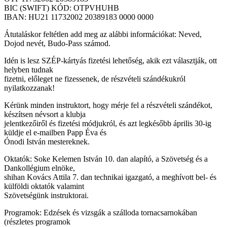
BIC (SWIFT) KÓD: OTPVHUHB
IBAN: HU21 11732002 20389183 0000 0000
Átutaláskor feltétlen add meg az alábbi információkat: Neved,
Dojod nevét, Budo-Pass számod.
Idén is lesz SZÉP-kártyás fizetési lehetőség, akik ezt választják, ott
helyben tudnak
fizetni, előleget ne fizessenek, de részvételi szándékukról
nyilatkozzanak!
Kérünk minden instruktort, hogy mérje fel a részvételi szándékot,
készítsen névsort a klubja
jelentkezőiről és fizetési módjukról, és azt legkésőbb április 30-ig
küldje el e-mailben Papp Éva és
Ónodi István mestereknek.
Oktatók: Soke Kelemen István 10. dan alapító, a Szövetség és a
Dankollégium elnöke,
shihan Kovács Attila 7. dan technikai igazgató, a meghívott bel- és
külföldi oktatók valamint
Szövetségünk instruktorai.
Programok: Edzések és vizsgák a szálloda tornacsarnokában
(részletes programok