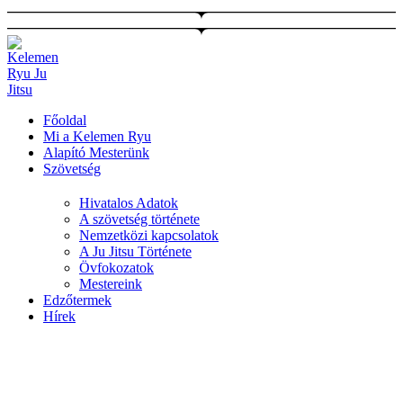
Ugrás
a
tartalomhoz
Főoldal
Mi a Kelemen Ryu
Alapító Mesterünk
Szövetség
Hivatalos Adatok
A szövetség története
Nemzetközi kapcsolatok
A Ju Jitsu Története
Övfokozatok
Mestereink
Edzőtermek
Hírek