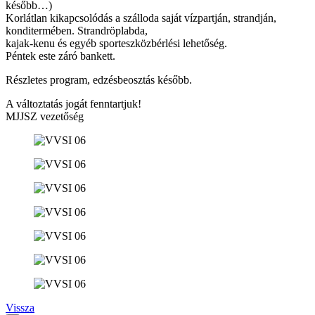
később…)
Korlátlan kikapcsolódás a szálloda saját vízpartján, strandján,
konditermében. Strandröplabda,
kajak-kenu és egyéb sporteszközbérlési lehetőség.
Péntek este záró bankett.
Részletes program, edzésbeosztás később.
A változtatás jogát fenntartjuk!
MJJSZ vezetőség
Vissza