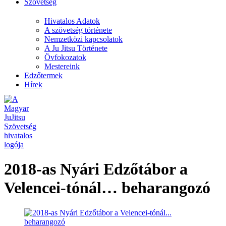
Szövetség
Hivatalos Adatok
A szövetség története
Nemzetközi kapcsolatok
A Ju Jitsu Története
Övfokozatok
Mestereink
Edzőtermek
Hírek
2018-as Nyári Edzőtábor a
Velencei-tónál… beharangozó