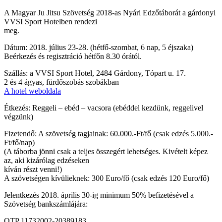
A Magyar Ju Jitsu Szövetség 2018-as Nyári Edzőtáborát a gárdonyi
VVSI Sport Hotelben rendezi
meg.
Dátum: 2018. július 23-28. (hétfő-szombat, 6 nap, 5 éjszaka)
Beérkezés és regisztráció hétfőn 8.30 órától.
Szállás: a VVSI Sport Hotel, 2484 Gárdony, Tópart u. 17.
2 és 4 ágyas, fürdőszobás szobákban
A hotel weboldala
Étkezés: Reggeli – ebéd – vacsora (ebéddel kezdünk, reggelivel
végzünk)
Fizetendő: A szövetség tagjainak: 60.000.-Ft/fő (csak edzés 5.000.-
Ft/fő/nap)
(A táborba jönni csak a teljes összegért lehetséges. Kivételt képez
az, aki kizárólag edzéseken
kíván részt venni!)
A szövetségen kívülieknek: 300 Euro/fő (csak edzés 120 Euro/fő)
Jelentkezés 2018. április 30-ig minimum 50% befizetésével a
Szövetség bankszámlájára:
OTP 11732002-20389183