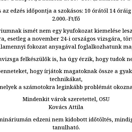
s az edzés időpontja a szokásos: 10 órától 14 óráig 
2.000.-Ft/fő
iumnak ismét nem egy kyufokozat kiemelése les
a, esetleg a november 24-i országos vizsgára, tört
lamennyi fokozat anyagával foglalkozhatunk ma
vizsga felkészülők is, ha úgy érzik, hogy tudok ne
benneteket, hogy írjátok magatoknak össze a gyak
technikákat,
melyek a számotokra leginkább problémát okozna
Mindenkit várok szeretettel, OSU
Kovács Attila
mináriumán edzeni nem kidobott időtöltés, mindi
tanulható.