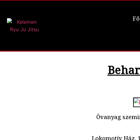
Fő
Behar
Övanyag szemin
Lokomotív Ház, 1