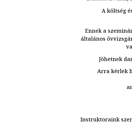
A költség é
Ennek a szeminár
általános övvizsgár
va
Jöhetnek dan
Arra kérlek 
a
Instruktoraink sze