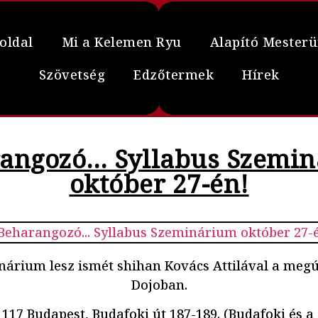
oldal
Mi a Kelemen Ryu
Alapító Mester
Szövetség
Edzőtermek
Hírek
angozó… Syllabus Szemi
október 27-én!
árium lesz ismét shihan Kovács Attilával a megú
Dojoban.
117 Budapest, Budafoki út 187-189. (Budafoki és a 