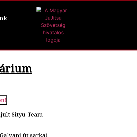
ünk
nárium
jult Sityu-Team
Galvani út sarka)