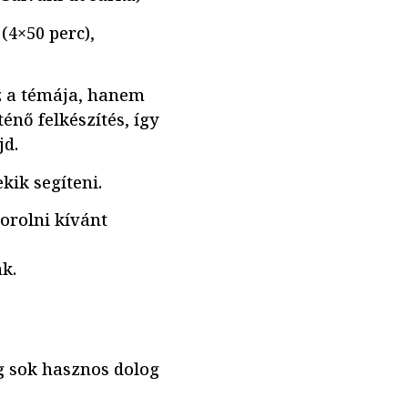
(4×50 perc),
z a témája, hanem
énő felkészítés, így
jd.
kik segíteni.
orolni kívánt
k.
g sok hasznos dolog