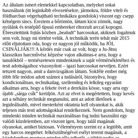
Az általam ismert elemekkel kapcsolatban, melyeket sokat
használunk (itt leginkább elvezetésekre, jármokra, földre viteli és
földharcban végrehajtható technikákra gondolok) viszont egy csepp
kétségem sincs. Éreztem a bőrömön, láttam kicsi zömök, nagy
nyúlánk és testépítő típusú embereket eltorzult arccal kopogni.
Ébresztettünk fojtás közben „bealudt” harcosokat, akiknek fogalmuk
sem volt, hogy mi történt velük. A technikák terén tehát már 2015
előtt eljutottam oda, hogy ez nagyon jól működik, ha JÓL
CSINÁLJÁK!!! A kérdés már csak az volt, hogy a Ju-Jitsu
klasszikus harcművész képzése vajon alkalmas-e arra, hogy a
tanulókból – természetesen mindenkinek a saját vérmérsékletéhez és
testi adottságaihoz viszonyított – igazi harcosokat neveljen. Ezért
tetszett nagyon, amit a danvizsgákon láttam. Sokféle ember még
több féle módon adott számot a tudásáról, bizonyítva, hogy
kondicionálisan, technikailag, szellemileg és lelkileg egyaránt
alkalmas arra, hogy a fekete övet a derekára kösse, vagy arra egy
újabb „sárga csík” kerüljön. Azt az elvet is megértettem, hogy kevés
azt a néhány technikát megtanulni, ami az adott illetőnek a
legideálisabb, mivel mesterként oktatnia kell olyanokat is, akik
teljesen más testi adottságokkal rendelkeznek. Nem gondolom, hogy
mindenki minden technikát maximálisan fog tudni használni egy
valódi küzdelemben, azt viszont igen, hogy talál magának
olyanokat, amiket biztosan. Véleményem szerint ez a legtöbb, amit
egy harcos megtehet: felkészültségével esélyt teremt magának, a
küzdelemben megtesz minden tőle telhetőt, a többit pedig az