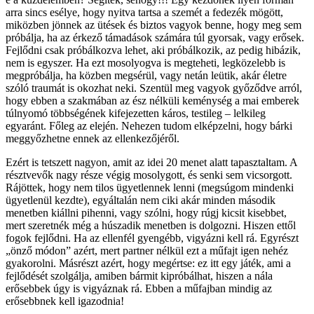
arra sincs esélye, hogy nyitva tartsa a szemét a fedezék mögött,
miközben jönnek az ütések és biztos vagyok benne, hogy meg sem
próbálja, ha az érkező támadások számára túl gyorsak, vagy erősek.
Fejlődni csak próbálkozva lehet, aki próbálkozik, az pedig hibázik,
nem is egyszer. Ha ezt mosolyogva is megteheti, legközelebb is
megpróbálja, ha közben megsérül, vagy netán leütik, akár életre
szóló traumát is okozhat neki. Szentül meg vagyok győződve arról,
hogy ebben a szakmában az ész nélküli keménység a mai emberek
túlnyomó többségének kifejezetten káros, testileg – lelkileg
egyaránt. Főleg az elején. Nehezen tudom elképzelni, hogy bárki
meggyőzhetne ennek az ellenkezőjéről.
Ezért is tetszett nagyon, amit az idei 20 menet alatt tapasztaltam. A
résztvevők nagy része végig mosolygott, és senki sem vicsorgott.
Rájöttek, hogy nem tilos ügyetlennek lenni (megsúgom mindenki
ügyetlenül kezdte), egyáltalán nem ciki akár minden második
menetben kiállni pihenni, vagy szólni, hogy rúgj kicsit kisebbet,
mert szeretnék még a húszadik menetben is dolgozni. Hiszen ettől
fogok fejlődni. Ha az ellenfél gyengébb, vigyázni kell rá. Egyrészt
„önző módon” azért, mert partner nélkül ezt a műfajt igen nehéz
gyakorolni. Másrészt azért, hogy megértse: ez itt egy játék, ami a
fejlődését szolgálja, amiben bármit kipróbálhat, hiszen a nála
erősebbek úgy is vigyáznak rá. Ebben a műfajban mindig az
erősebbnek kell igazodnia!