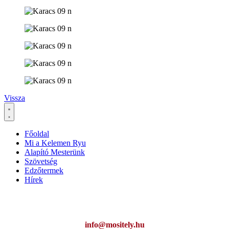
Vissza
Főoldal
Mi a Kelemen Ryu
Alapító Mesterünk
Szövetség
Edzőtermek
Hírek
Ha az oldal működésével kapcsolatban bármilyen észrevétele van,
kérem jelezze:
info@mositely.hu