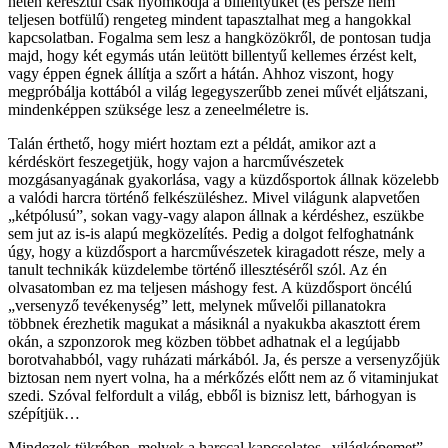
héten keresztül csak nyomkodja a billentyűket (és persze nem
teljesen botfülű) rengeteg mindent tapasztalhat meg a hangokkal
kapcsolatban. Fogalma sem lesz a hangközökről, de pontosan tudja
majd, hogy két egymás után leütött billentyű kellemes érzést kelt,
vagy éppen égnek állítja a szőrt a hátán. Ahhoz viszont, hogy
megpróbálja kottából a világ legegyszerűbb zenei művét eljátszani,
mindenképpen szüksége lesz a zeneelméletre is.
Talán érthető, hogy miért hoztam ezt a példát, amikor azt a
kérdéskört feszegetjük, hogy vajon a harcművészetek
mozgásanyagának gyakorlása, vagy a küzdősportok állnak közelebb
a valódi harcra történő felkészüléshez. Mivel világunk alapvetően
„kétpólusú”, sokan vagy-vagy alapon állnak a kérdéshez, eszükbe
sem jut az is-is alapú megközelítés. Pedig a dolgot felfoghatnánk
úgy, hogy a küzdősport a harcművészetek kiragadott része, mely a
tanult technikák küzdelembe történő illesztéséről szól. Az én
olvasatomban ez ma teljesen máshogy fest. A küzdősport öncélú
„versenyző tevékenység” lett, melynek művelői pillanatokra
többnek érezhetik magukat a másiknál a nyakukba akasztott érem
okán, a szponzorok meg közben többet adhatnak el a legújabb
borotvahabból, vagy ruházati márkából. Ja, és persze a versenyzőjük
biztosan nem nyert volna, ha a mérkőzés előtt nem az ő vitaminjukat
szedi. Szóval felfordult a világ, ebből is biznisz lett, bárhogyan is
szépítjük…
Mindezek tükrében, melyek a harccal kapcsolatos „világképemet”