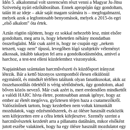
Idén 5. alkalommal volt szerencsém részt venni a Magyar Ju-Jitsu
Szövetség nyári edzőtáborában. Ennek apropóján úgy gondoltam,
talán itt az ideje – akár saját magam számára is – megfogalmazni,
melyek azok a legfontosabb benyomások, melyek a 2015-ös egri
„első alkalom” óta értek.
Aztán rögtön rájöttem, hogy ez sokkal nehezebb lesz, mint elsőre
gondoltam, meg arra is, hogy lehetetlen néhány mondatban
összefoglalni. Már csak azért is, hogy ne csupán egy „nekem
tetszett, vagy nem” típusú, levegőben lógó szubjektív véleményt
alkossak, inkább takarjon fel arra a gondolkodásmódra, amivel a
harchoz, a test-test elleni küzdelemhez viszonyulok.
Napjainkban számtalan harcművészeti és küzdősport irányzat
létezik. Bár a kettő bizonyos szempontból élesen elkülönül
egymástól, és mindkét térfélen találunk olyan fanatikusokat, akik az
összehasonlítás ötletétől is vérig sértődnének, úgy gondolom, akad
bőven közös nevező. Már csak azért is, mert eredendően mindkettőt
a valódi HARC hívta életre, pontosabban annak igénye, hogy az
ember az életét megóvva, győztesen térjen haza a csatamezőkről.
Valószínűnek tartom, hogy kezdetben nem voltak kimunkált
mozdulatok, vagy edzésmódszerek, és az ölésre használt eszközök
sem kifejezetten erre a célra lettek kifejlesztve. Személy szerint a
harcművészetek kezdetét arra a pillanatra datálnám, mikor elsőként
jutott eszébe valakinek, hogy ha egy ölésre használt mozdulatot egy