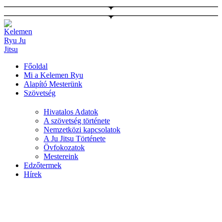
Ugrás
a
tartalomhoz
Főoldal
Mi a Kelemen Ryu
Alapító Mesterünk
Szövetség
Hivatalos Adatok
A szövetség története
Nemzetközi kapcsolatok
A Ju Jitsu Története
Övfokozatok
Mestereink
Edzőtermek
Hírek