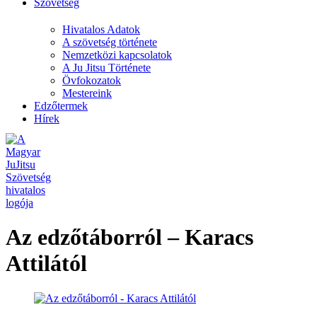
Szövetség
Hivatalos Adatok
A szövetség története
Nemzetközi kapcsolatok
A Ju Jitsu Története
Övfokozatok
Mestereink
Edzőtermek
Hírek
Az edzőtáborról – Karacs
Attilától