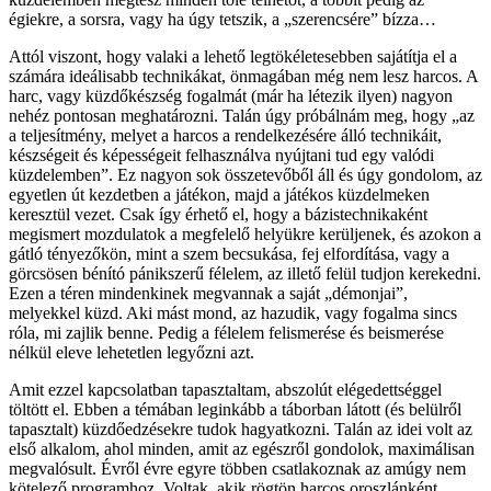
égiekre, a sorsra, vagy ha úgy tetszik, a „szerencsére” bízza…
Attól viszont, hogy valaki a lehető legtökéletesebben sajátítja el a
számára ideálisabb technikákat, önmagában még nem lesz harcos. A
harc, vagy küzdőkészség fogalmát (már ha létezik ilyen) nagyon
nehéz pontosan meghatározni. Talán úgy próbálnám meg, hogy „az
a teljesítmény, melyet a harcos a rendelkezésére álló technikáit,
készségeit és képességeit felhasználva nyújtani tud egy valódi
küzdelemben”. Ez nagyon sok összetevőből áll és úgy gondolom, az
egyetlen út kezdetben a játékon, majd a játékos küzdelmeken
keresztül vezet. Csak így érhető el, hogy a bázistechnikaként
megismert mozdulatok a megfelelő helyükre kerüljenek, és azokon a
gátló tényezőkön, mint a szem becsukása, fej elfordítása, vagy a
görcsösen bénító pánikszerű félelem, az illető felül tudjon kerekedni.
Ezen a téren mindenkinek megvannak a saját „démonjai”,
melyekkel küzd. Aki mást mond, az hazudik, vagy fogalma sincs
róla, mi zajlik benne. Pedig a félelem felismerése és beismerése
nélkül eleve lehetetlen legyőzni azt.
Amit ezzel kapcsolatban tapasztaltam, abszolút elégedettséggel
töltött el. Ebben a témában leginkább a táborban látott (és belülről
tapasztalt) küzdőedzésekre tudok hagyatkozni. Talán az idei volt az
első alkalom, ahol minden, amit az egészről gondolok, maximálisan
megvalósult. Évről évre egyre többen csatlakoznak az amúgy nem
kötelező programhoz. Voltak, akik rögtön harcos oroszlánként