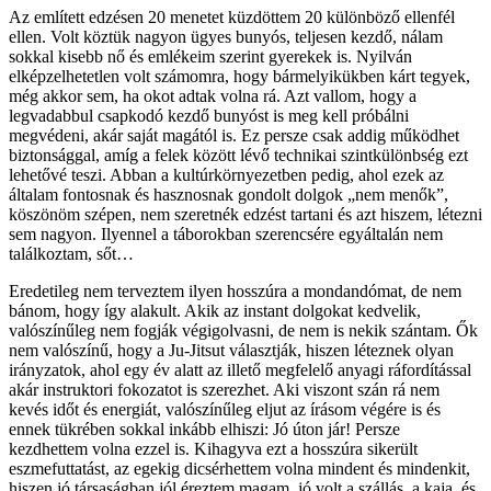
Az említett edzésen 20 menetet küzdöttem 20 különböző ellenfél
ellen. Volt köztük nagyon ügyes bunyós, teljesen kezdő, nálam
sokkal kisebb nő és emlékeim szerint gyerekek is. Nyilván
elképzelhetetlen volt számomra, hogy bármelyikükben kárt tegyek,
még akkor sem, ha okot adtak volna rá. Azt vallom, hogy a
legvadabbul csapkodó kezdő bunyóst is meg kell próbálni
megvédeni, akár saját magától is. Ez persze csak addig működhet
biztonsággal, amíg a felek között lévő technikai szintkülönbség ezt
lehetővé teszi. Abban a kultúrkörnyezetben pedig, ahol ezek az
általam fontosnak és hasznosnak gondolt dolgok „nem menők”,
köszönöm szépen, nem szeretnék edzést tartani és azt hiszem, létezni
sem nagyon. Ilyennel a táborokban szerencsére egyáltalán nem
találkoztam, sőt…
Eredetileg nem terveztem ilyen hosszúra a mondandómat, de nem
bánom, hogy így alakult. Akik az instant dolgokat kedvelik,
valószínűleg nem fogják végigolvasni, de nem is nekik szántam. Ők
nem valószínű, hogy a Ju-Jitsut választják, hiszen léteznek olyan
irányzatok, ahol egy év alatt az illető megfelelő anyagi ráfordítással
akár instruktori fokozatot is szerezhet. Aki viszont szán rá nem
kevés időt és energiát, valószínűleg eljut az írásom végére is és
ennek tükrében sokkal inkább elhiszi: Jó úton jár! Persze
kezdhettem volna ezzel is. Kihagyva ezt a hosszúra sikerült
eszmefuttatást, az egekig dicsérhettem volna mindent és mindenkit,
hiszen jó társaságban jól éreztem magam, jó volt a szállás, a kaja, és