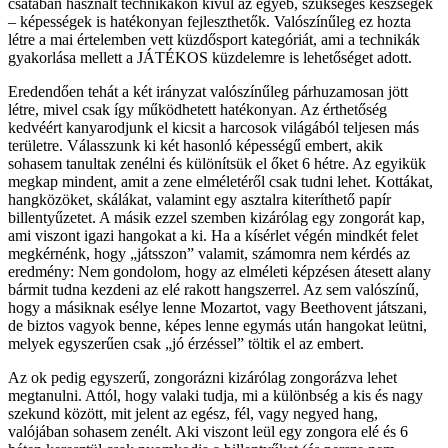
csatában használt technikákon kívül az egyéb, szükséges készségek
– képességek is hatékonyan fejleszthetők. Valószínűleg ez hozta
létre a mai értelemben vett küzdősport kategóriát, ami a technikák
gyakorlása mellett a JÁTÉKOS küzdelemre is lehetőséget adott.
Eredendően tehát a két irányzat valószínűleg párhuzamosan jött
létre, mivel csak így működhetett hatékonyan. Az érthetőség
kedvéért kanyarodjunk el kicsit a harcosok világából teljesen más
területre. Válasszunk ki két hasonló képességű embert, akik
sohasem tanultak zenélni és különítsük el őket 6 hétre. Az egyikük
megkap mindent, amit a zene elméletéről csak tudni lehet. Kottákat,
hangközöket, skálákat, valamint egy asztalra kiteríthető papír
billentyűzetet. A másik ezzel szemben kizárólag egy zongorát kap,
ami viszont igazi hangokat a ki. Ha a kísérlet végén mindkét felet
megkérnénk, hogy „játsszon” valamit, számomra nem kérdés az
eredmény: Nem gondolom, hogy az elméleti képzésen átesett alany
bármit tudna kezdeni az elé rakott hangszerrel. Az sem valószínű,
hogy a másiknak esélye lenne Mozartot, vagy Beethovent játszani,
de biztos vagyok benne, képes lenne egymás után hangokat leütni,
melyek egyszerűen csak „jó érzéssel” töltik el az embert.
Az ok pedig egyszerű, zongorázni kizárólag zongorázva lehet
megtanulni. Attól, hogy valaki tudja, mi a különbség a kis és nagy
szekund között, mit jelent az egész, fél, vagy negyed hang,
valójában sohasem zenélt. Aki viszont leül egy zongora elé és 6