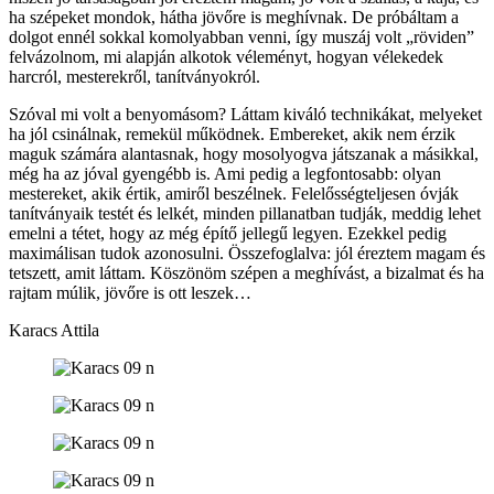
ha szépeket mondok, hátha jövőre is meghívnak. De próbáltam a
dolgot ennél sokkal komolyabban venni, így muszáj volt „röviden”
felvázolnom, mi alapján alkotok véleményt, hogyan vélekedek
harcról, mesterekről, tanítványokról.
Szóval mi volt a benyomásom? Láttam kiváló technikákat, melyeket
ha jól csinálnak, remekül működnek. Embereket, akik nem érzik
maguk számára alantasnak, hogy mosolyogva játszanak a másikkal,
még ha az jóval gyengébb is. Ami pedig a legfontosabb: olyan
mestereket, akik értik, amiről beszélnek. Felelősségteljesen óvják
tanítványaik testét és lelkét, minden pillanatban tudják, meddig lehet
emelni a tétet, hogy az még építő jellegű legyen. Ezekkel pedig
maximálisan tudok azonosulni. Összefoglalva: jól éreztem magam és
tetszett, amit láttam. Köszönöm szépen a meghívást, a bizalmat és ha
rajtam múlik, jövőre is ott leszek…
Karacs Attila