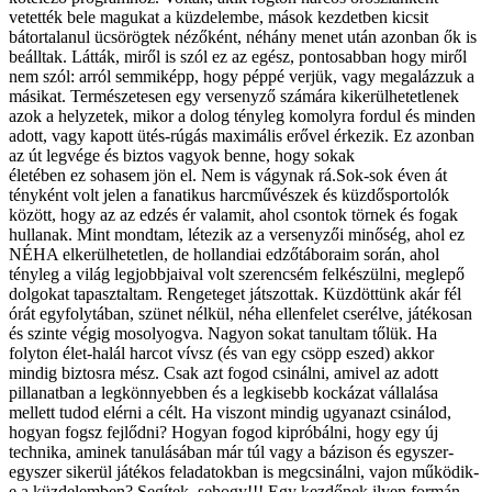
vetették bele magukat a küzdelembe, mások kezdetben kicsit
bátortalanul ücsörögtek nézőként, néhány menet után azonban ők is
beálltak. Látták, miről is szól ez az egész, pontosabban hogy miről
nem szól: arról semmiképp, hogy péppé verjük, vagy megalázzuk a
másikat. Természetesen egy versenyző számára kikerülhetetlenek
azok a helyzetek, mikor a dolog tényleg komolyra fordul és minden
adott, vagy kapott ütés-rúgás maximális erővel érkezik. Ez azonban
az út legvége és biztos vagyok benne, hogy sokak
életében ez sohasem jön el. Nem is vágynak rá.Sok-sok éven át
tényként volt jelen a fanatikus harcművészek és küzdősportolók
között, hogy az az edzés ér valamit, ahol csontok törnek és fogak
hullanak. Mint mondtam, létezik az a versenyzői minőség, ahol ez
NÉHA elkerülhetetlen, de hollandiai edzőtáboraim során, ahol
tényleg a világ legjobbjaival volt szerencsém felkészülni, meglepő
dolgokat tapasztaltam. Rengeteget játszottak. Küzdöttünk akár fél
órát egyfolytában, szünet nélkül, néha ellenfelet cserélve, játékosan
és szinte végig mosolyogva. Nagyon sokat tanultam tőlük. Ha
folyton élet-halál harcot vívsz (és van egy csöpp eszed) akkor
mindig biztosra mész. Csak azt fogod csinálni, amivel az adott
pillanatban a legkönnyebben és a legkisebb kockázat vállalása
mellett tudod elérni a célt. Ha viszont mindig ugyanazt csinálod,
hogyan fogsz fejlődni? Hogyan fogod kipróbálni, hogy egy új
technika, aminek tanulásában már túl vagy a bázison és egyszer-
egyszer sikerül játékos feladatokban is megcsinálni, vajon működik-
e a küzdelemben? Segítek, sehogy!!! Egy kezdőnek ilyen formán