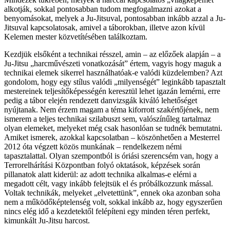
alkotják, sokkal pontosabban tudom megfogalmazni azokat a
benyomásokat, melyek a Ju-Jitsuval, pontosabban inkább azzal a Ju-
Jitsuval kapcsolatosak, amivel a táborokban, illetve azon kívül
Kelemen mester közvetítésében találkoztam.
Kezdjük elsőként a technikai résszel, amin – az előzőek alapján – a
Ju-Jitsu „harcművészeti vonatkozását” értem, vagyis hogy maguk a
technikai elemek sikerrel használhatóak-e valódi küzdelemben? Azt
gondolom, hogy egy stílus valódi „milyenségét” leginkább tapasztalt
mestereinek teljesítőképességén keresztül lehet igazán lemérni, erre
pedig a tábor elején rendezett danvizsgák kiváló lehetőséget
nyújtanak. Nem érzem magam a téma kiforrott szakértőjének, nem
ismerem a teljes technikai szilabuszt sem, valószínűleg tartalmaz
olyan elemeket, melyeket még csak hasonlóan se tudnék bemutatni.
Amiket ismerek, azokkal kapcsolatban – köszönhetően a Mesterrel
2012 óta végzett közös munkának – rendelkezem némi
tapasztalattal. Olyan szempontból is óriási szerencsém van, hogy a
Terrorelhárítási Központban folyó oktatások, képzések során
pillanatok alatt kiderül: az adott technika alkalmas-e elérni a
megadott célt, vagy inkább felejtsük el és próbálkozzunk mással.
Voltak technikák, melyeket „elvetettünk”, ennek oka azonban soha
nem a működőképtelenség volt, sokkal inkább az, hogy egyszerűen
nincs elég idő a kezdetektől felépíteni egy minden téren perfekt,
kimunkált Ju-Jitsu harcost.