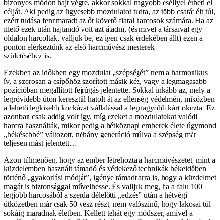
bizonyos módon hajt végre, akkor sokkal nagyobb eséllyel érheti el
célját. Aki pedig az ügyesebb mozdulatot tudta, az több csatát élt túl,
ezért tudása fennmaradt az őt követő fiatal harcosok számára. Ha az
illető ezek után hajlandó volt azt átadni, (és mivel a társaival egy
oldalon harcoltak, valljuk be, ez igen csak érdekében állt) ezen a
ponton elérkeztünk az első harcművész mesterek
születéséhez is.
Ezekben az időkben egy mozdulat „szépségét” nem a harmonikus
ív, a szorosan a csípőhöz szorított másik kéz, vagy a legmagasabb
pozícióban megállított fejrúgás jelentette. Sokkal inkább az, mely a
legrövidebb úton keresztül hatolt át az ellenség védelmén, miközben
a lehető legkisebb kockázat vállalással a legnagyobb kárt okozta. Ez
azonban csak addig volt így, míg ezeket a mozdulatokat valódi
harcra használták, mikor pedig a hétköznapi emberek élete úgymond
„békésebbé” változott, néhány generáció múlva a szépség már
teljesen mást jelentett…
Azon túlmenően, hogy az ember létrehozta a harcművészetet, mint a
küzdelemben használt támadó és védekező technikák békeidőben
történő „gyakorlási módját”, igénye támadt arra is, hogy a küzdelmet
magát is biztonsággal művelhesse. És valljuk meg, ha a falu 100
legjobb harcosából a szerda délelőtti „edzés” után a hétvégi
ütközetben már csak 50 vesz részt, nem valószínű, hogy lakosai túl
sokáig maradnak életben. Kellett tehát egy módszer, amivel a