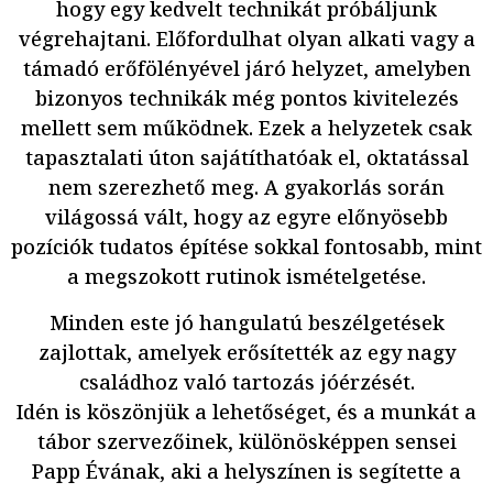
hogy egy kedvelt technikát próbáljunk
végrehajtani. Előfordulhat olyan alkati vagy a
támadó erőfölényével járó helyzet, amelyben
bizonyos technikák még pontos kivitelezés
mellett sem működnek. Ezek a helyzetek csak
tapasztalati úton sajátíthatóak el, oktatással
nem szerezhető meg. A gyakorlás során
világossá vált, hogy az egyre előnyösebb
pozíciók tudatos építése sokkal fontosabb, mint
a megszokott rutinok ismételgetése.
Minden este jó hangulatú beszélgetések
zajlottak, amelyek erősítették az egy nagy
családhoz való tartozás jóérzését.
Idén is köszönjük a lehetőséget, és a munkát a
tábor szervezőinek, különösképpen sensei
Papp Évának, aki a helyszínen is segítette a