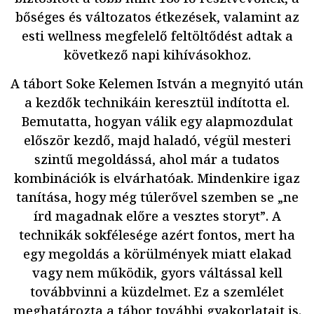
bőséges és változatos étkezések, valamint az
esti wellness megfelelő feltöltődést adtak a
következő napi kihívásokhoz.
A tábort Soke Kelemen István a megnyitó után
a kezdők technikáin keresztül indította el.
Bemutatta, hogyan válik egy alapmozdulat
először kezdő, majd haladó, végül mesteri
szintű megoldássá, ahol már a tudatos
kombinációk is elvárhatóak. Mindenkire igaz
tanítása, hogy még túlerővel szemben se „ne
írd magadnak előre a vesztes storyt”. A
technikák sokfélesége azért fontos, mert ha
egy megoldás a körülmények miatt elakad
vagy nem működik, gyors váltással kell
továbbvinni a küzdelmet. Ez a szemlélet
meghatározta a tábor további gyakorlatait is.