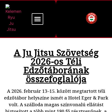
Mi a Kelemen Ryu
Alapító Mesterünk
A Ju Jitsu Szövetség
2026-os Téli
Edzőtáborának
összefoglalója
A 2026. február 13–15. között megtartott téli
edzőtábor helyszíne ismét a Hotel Eger & Park
volt. A szálloda magas színvonalú ellátást
biztosított a több mint 180 fő résztvevőnek, a