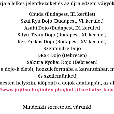
rja a lelkes jelentkezőket és az újra edzeni vágyók
Óbuda (Budapest, III. kerület)
Szui Ryú Dojo (Budapest, VI. kerület)
Asahi Dojo (Budapest, IX. kerület)
Sityu-Team Dojo (Budapest, XI. kerület)
Kék Farkas Dojo (Budapest, XV. kerület)
Szentendre Dojo
DRSE Dojo (Debrecen)
Sakura Kyokai Dojo (Debrecen)
a a dojo-k életét, hozzuk formába a karanténban 
és szellemünket!
ester, helyszín, időpont) a dojok adatlapján, az a
//www.jujitsu.hu/index.php/hol-jitsuzhatsz-kap
Mindenkit szeretettel várunk!