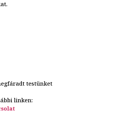
at.
megfáradt testünket
lábbi linken:
csolat