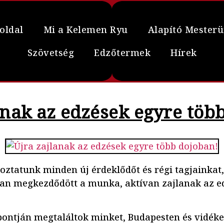
oldal
Mi a Kelemen Ryu
Alapító Mester
Szövetség
Edzőtermek
Hírek
anak az edzések egyre töb
ztatunk minden új érdeklődőt és régi tagjainkat,
an megkezdődött a munka, aktívan zajlanak az e
ontján megtaláltok minket, Budapesten és vidéken