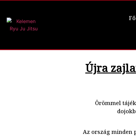
Fő
Újra zajl
Örömmel tájéko
dojokb
Az ország minden p