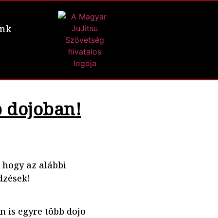
ünk
b dojoban!
 hogy az alábbi
dzések!
 is egyre több dojo