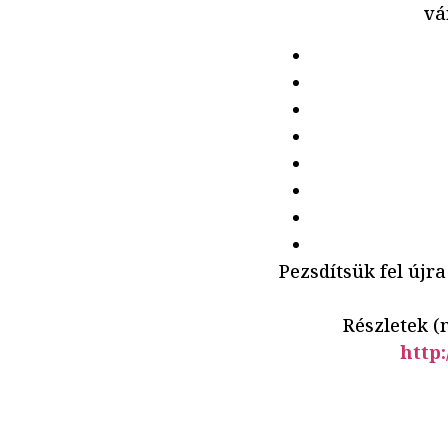
vá
Pezsdítsük fel újr
Részletek (m
http: