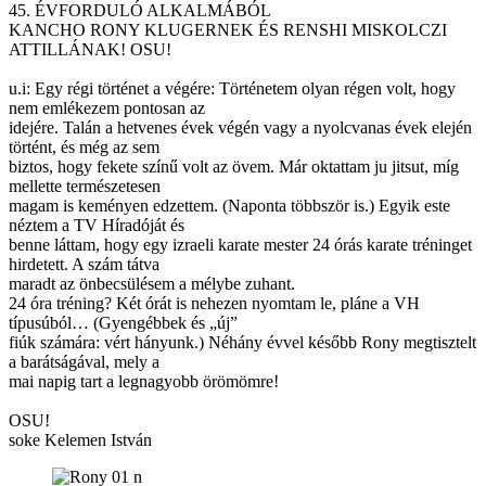
45. ÉVFORDULÓ ALKALMÁBÓL
KANCHO RONY KLUGERNEK ÉS RENSHI MISKOLCZI
ATTILLÁNAK! OSU!
u.i: Egy régi történet a végére: Történetem olyan régen volt, hogy
nem emlékezem pontosan az
idejére. Talán a hetvenes évek végén vagy a nyolcvanas évek elején
történt, és még az sem
biztos, hogy fekete színű volt az övem. Már oktattam ju jitsut, míg
mellette természetesen
magam is keményen edzettem. (Naponta többször is.) Egyik este
néztem a TV Híradóját és
benne láttam, hogy egy izraeli karate mester 24 órás karate tréninget
hirdetett. A szám tátva
maradt az önbecsülésem a mélybe zuhant.
24 óra tréning? Két órát is nehezen nyomtam le, pláne a VH
típusúból… (Gyengébbek és „új”
fiúk számára: vért hányunk.) Néhány évvel később Rony megtisztelt
a barátságával, mely a
mai napig tart a legnagyobb örömömre!
OSU!
soke Kelemen István