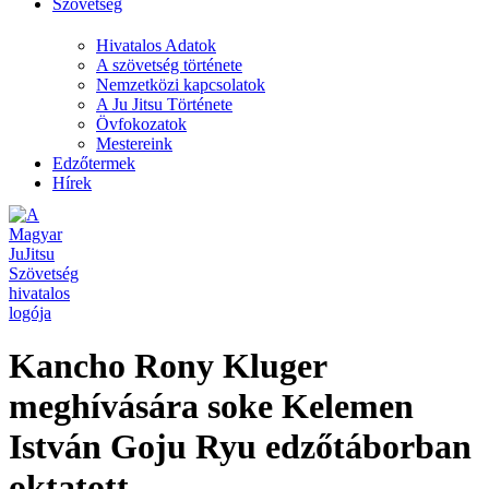
Szövetség
Hivatalos Adatok
A szövetség története
Nemzetközi kapcsolatok
A Ju Jitsu Története
Övfokozatok
Mestereink
Edzőtermek
Hírek
Kancho Rony Kluger
meghívására soke Kelemen
István Goju Ryu edzőtáborban
oktatott