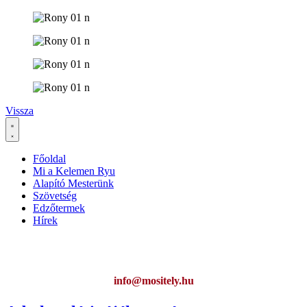
Vissza
Főoldal
Mi a Kelemen Ryu
Alapító Mesterünk
Szövetség
Edzőtermek
Hírek
Ha az oldal működésével kapcsolatban bármilyen észrevétele van,
kérem jelezze:
info@mositely.hu