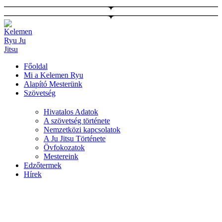
Ugrás
a
tartalomhoz
Főoldal
Mi a Kelemen Ryu
Alapító Mesterünk
Szövetség
Hivatalos Adatok
A szövetség története
Nemzetközi kapcsolatok
A Ju Jitsu Története
Övfokozatok
Mestereink
Edzőtermek
Hírek