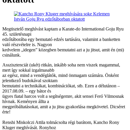
Megtisztelő meghívást kaptam a Karate-do International Goju Ryu
45. születésnapi
edzőtáborába egy bemutató edzés tartására, valamint a banketten
való részvételre is. Nagyon
kedvelem „idegen” közegben bemutatni azt a ju jitsut, amit én (mi)
csinálunk.
Asszisztenciát (ukét) ritkán, inkább soha nem viszek magammal,
mert így sokkal izgalmasabb
az egész, mind a vendéglátók, mind önmagam számára. Önként
jelentkező budokával szoktam
bemutatni a technikákat, kombinációkat, stb. Ezen a délutánon –
2017.08.09. – egy bátor és
ügyes fiatal harcos volt a segítségemre, akit sensei Feró Vilmosnak
hívnak. Keményen állta a
megpróbáltatásokat, amit a ju jitsu gyakorlása megkövetel. Dicséret
érte!
Renshi Miskolczi Attila tolmácsolta régi barátom, Kancho Rony
Kluger meghívását. Ronyhoz