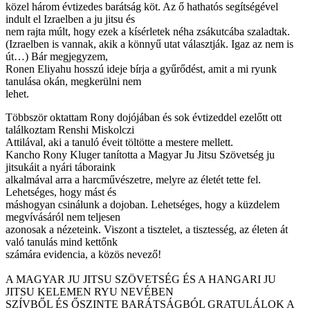
közel három évtizedes barátság köt. Az ő hathatós segítségével
indult el Izraelben a ju jitsu és
nem rajta múlt, hogy ezek a kísérletek néha zsákutcába szaladtak.
(Izraelben is vannak, akik a könnyű utat választják. Igaz az nem is
út…) Bár megjegyzem,
Ronen Eliyahu hosszú ideje bírja a gyűrődést, amit a mi ryunk
tanulása okán, megkerülni nem
lehet.
Többször oktattam Rony dojójában és sok évtizeddel ezelőtt ott
találkoztam Renshi Miskolczi
Attilával, aki a tanuló éveit töltötte a mestere mellett.
Kancho Rony Kluger tanította a Magyar Ju Jitsu Szövetség ju
jitsukáit a nyári táboraink
alkalmával arra a harcművészetre, melyre az életét tette fel.
Lehetséges, hogy mást és
máshogyan csinálunk a dojoban. Lehetséges, hogy a küzdelem
megvívásáról nem teljesen
azonosak a nézeteink. Viszont a tisztelet, a tisztesség, az életen át
való tanulás mind kettőnk
számára evidencia, a közös nevező!
A MAGYAR JU JITSU SZÖVETSÉG ÉS A HANGARI JU
JITSU KELEMEN RYU NEVÉBEN
SZÍVBŐL ÉS ŐSZINTE BARÁTSÁGBÓL GRATULÁLOK A