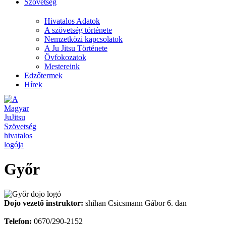
Szövetség
Hivatalos Adatok
A szövetség története
Nemzetközi kapcsolatok
A Ju Jitsu Története
Övfokozatok
Mestereink
Edzőtermek
Hírek
Győr
Dojo vezető instruktor:
shihan Csicsmann Gábor 6. dan
Telefon:
0670/290-2152