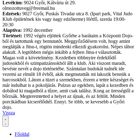
Levélcím:
9024 Győr, Kálvária út 29.
olmozottuveg@freemail.hu
Edzések:
9027 Győr, Puskás Tivadar utca 8. (Ipari park, Vital Judo
Klub épületének kis vagy nagy edzőterme) Hétfő, szerda 19:00-
20:30
Alaptíva:
1992 december
Történet:
1992 végén eljöttek Győrbe a barátaim a Központi Dojo-
ból és tartottunk egy bemutatót. Meggyőződésem volt, hogy amint
meglátják a Jitsu-t, rögtön mindenki elkezdi gyakorolni. Népes tábor
alakult. A legtöbben mégis inkább a fejben Jitsu-t választották.
Magas volt a követelmény. Kezdetben többnyire érdeklődő
judosokból és szimpatizánsokból állt a klub. Aki viszont maradt,
bevéste nevét a dojo történetébe. Számtalan budokát tudnék ide
vezetni az elmúlt 18 évből, akik megmutatták mi lakozik bennük a
harcosokból. Látom a tüzet a szemekben, érzem a tettre készséget és
már indulhat is a pokoljárás. Pulzus az egekben, lapát a kezedben és
dobálod ki magadból a tűzre, amit csak találsz. Kong az ürességtől a
bőrzsák. Megteremtetted a helyet az újnak, és az feltölt. Minden
porcikádban kicserélődtél. Ennyi. Se több, se kevesebb a Győri
dojo.
Vissza
Főoldal