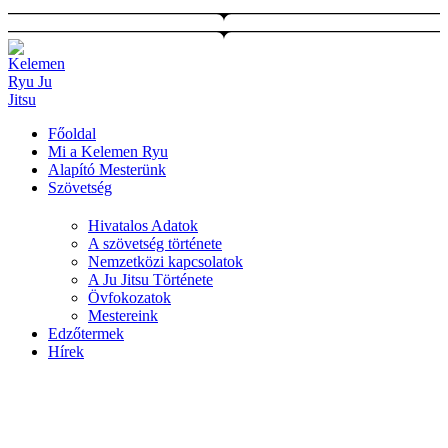
Ugrás
a
tartalomhoz
Főoldal
Mi a Kelemen Ryu
Alapító Mesterünk
Szövetség
Hivatalos Adatok
A szövetség története
Nemzetközi kapcsolatok
A Ju Jitsu Története
Övfokozatok
Mestereink
Edzőtermek
Hírek