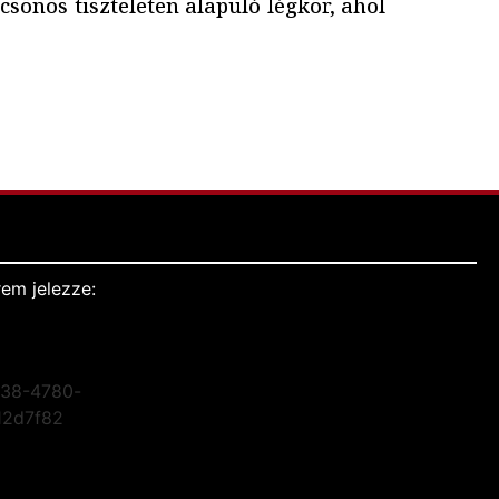
csönös tiszteleten alapuló légkör, ahol
em jelezze: