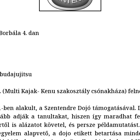
Borbála 4. dan
budajujitsu
 (Multi Kajak- Kenu szakosztály csónakháza) felnőt
11-ben alakult, a Szentendre Dojó támogatásával.
vább adják a tanultakat, hiszen így maradhat f
ől is alázatot követel, és persze példamutatást.
gyelem alapvető, a dojo etikett betartása min