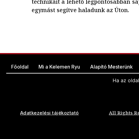
technikáit a lehető legpontosabban saj
egymást segítve haladunk az Úton.
Főoldal
Mi a Kelemen Ryu
Alapító Mesterünk
Ha az olda
All Rights R
Adatkezelési tájékoztató