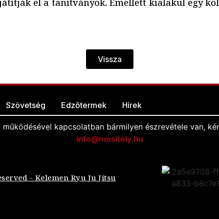
átítják el a tanítványok. Emellett kialakul egy köl
Vissza
Szövetség
Edzőtermek
Hírek
l működésével kapcsolatban bármilyen észrevétele van, kér
info@mositely.hu
eserved - Kelemen Ryu Ju Jitsu