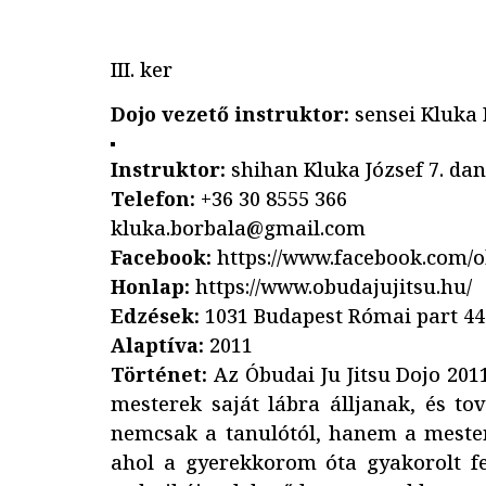
III. ker
Dojo vezető instruktor:
sensei Kluka 
Instruktor:
shihan Kluka József 7. dan
Telefon:
+36 30 8555 366
kluka.borbala@gmail.com
Facebook:
https://www.facebook.com/o
Honlap:
https://www.obudajujitsu.hu/
Edzések:
1031 Budapest Római part 44.
Alaptíva:
2011
Történet:
Az Óbudai Ju Jitsu Dojo 20
mesterek saját lábra álljanak, és to
nemcsak a tanulótól, hanem a mestert
ahol a gyerekkorom óta gyakorolt fe