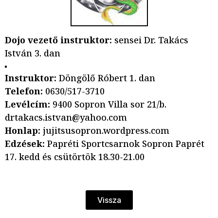
Dojo vezető instruktor:
sensei Dr. Takács
István 3. dan
Instruktor:
Döngölő Róbert 1. dan
Telefon:
0630/517-3710
Levélcím:
9400 Sopron Villa sor 21/b.
drtakacs.istvan@yahoo.com
Honlap:
jujitsusopron.wordpress.com
Edzések:
Papréti Sportcsarnok Sopron Paprét
17. kedd és csütörtök 18.30-21.00
Vissza