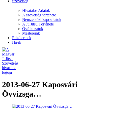
Szövetség
Hivatalos Adatok
A szövetség története
Nemzetközi kapcsolatok
A Ju Jitsu Története
Övfokozatok
Mestereink
Edzőtermek
Hírek
2013-06-27 Kaposvári
Övvizsga…