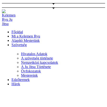
Ugrás
a
tartalomhoz
Főoldal
Mi a Kelemen Ryu
Alapító Mesterünk
Szövetség
Hivatalos Adatok
A szövetség története
Nemzetközi kapcsolatok
A Ju Jitsu Története
Övfokozatok
Mestereink
Edzőtermek
Hírek