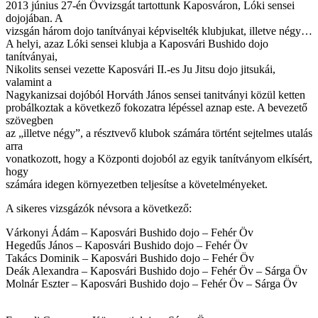
2013 június 27-én Övvizsgát tartottunk Kaposváron, Lóki sensei
dojojában. A
vizsgán három dojo tanítványai képviselték klubjukat, illetve négy…
A helyi, azaz Lóki sensei klubja a Kaposvári Bushido dojo
tanítványai,
Nikolits sensei vezette Kaposvári II.-es Ju Jitsu dojo jitsukái,
valamint a
Nagykanizsai dojóból Horváth János sensei tanitványi közül ketten
probálkoztak a következő fokozatra lépéssel aznap este. A bevezető
szövegben
az „illetve négy”, a résztvevő klubok számára történt sejtelmes utalás
arra
vonatkozott, hogy a Központi dojoból az egyik tanítványom elkísért,
hogy
számára idegen környezetben teljesítse a követelményeket.
A sikeres vizsgázók névsora a következő:
Várkonyi Ádám – Kaposvári Bushido dojo – Fehér Öv
Hegedűs János – Kaposvári Bushido dojo – Fehér Öv
Takács Dominik – Kaposvári Bushido dojo – Fehér Öv
Deák Alexandra – Kaposvári Bushido dojo – Fehér Öv – Sárga Öv
Molnár Eszter – Kaposvári Bushido dojo – Fehér Öv – Sárga Öv