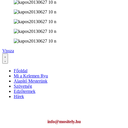
Vissza
Főoldal
Mi a Kelemen Ryu
Alapító Mesterünk
Szövetség
Edzőtermek
Hírek
Ha az oldal működésével kapcsolatban bármilyen észrevétele van,
kérem jelezze:
info@mositely.hu