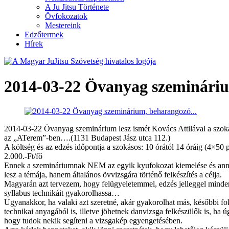
A Ju Jitsu Története
Övfokozatok
Mestereink
Edzőtermek
Hírek
2014-03-22 Övanyag szeminári
2014-03-22 Övanyag szeminárium lesz ismét Kovács Attilával a szok
az „ATerem”-ben….(1131 Budapest Jász utca 112.)
A költség és az edzés időpontja a szokásos: 10 órától 14 óráig (4×50 p
2.000.-Ft/fő
Ennek a szemináriumnak NEM az egyik kyufokozat kiemelése és an
lesz a témája, hanem általános övvizsgára történő felkészítés a célja.
Magyarán azt tervezem, hogy felügyeletemmel, edzés jelleggel minden
syllabus technikáit gyakorolhassa…
Ugyanakkor, ha valaki azt szeretné, akár gyakorolhat más, későbbi fo
technikai anyagából is, illetve jöhetnek danvizsga felkészülők is, ha ú
hogy tudok nekik segíteni a vizsgakép egyengetésében.