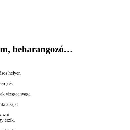
um, beharangozó…
ásos helyen
erc) és
nak vizsgaanyaga
ki a saját
kozat
gy érzik,