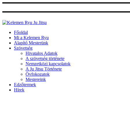
Ugrás
a
tartalomhoz
Főoldal
Mi a Kelemen Ryu
Alapító Mesterünk
Szövetség
Hivatalos Adatok
A szövetség története
Nemzetközi kapcsolatok
A Ju Jitsu Története
Övfokozatok
Mestereink
Edzőtermek
Hírek