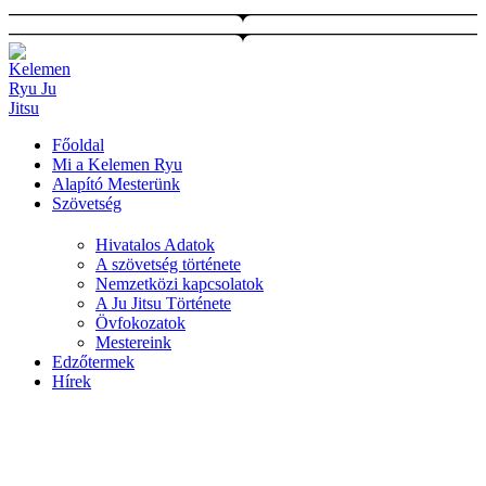
Ugrás
a
tartalomhoz
Főoldal
Mi a Kelemen Ryu
Alapító Mesterünk
Szövetség
Hivatalos Adatok
A szövetség története
Nemzetközi kapcsolatok
A Ju Jitsu Története
Övfokozatok
Mestereink
Edzőtermek
Hírek