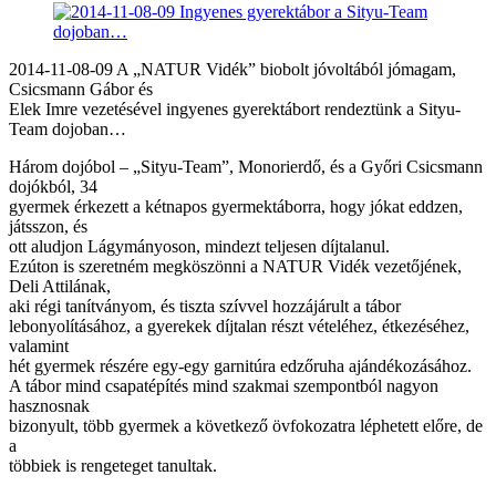
2014-11-08-09 A „NATUR Vidék” biobolt jóvoltából jómagam,
Csicsmann Gábor és
Elek Imre vezetésével ingyenes gyerektábort rendeztünk a Sityu-
Team dojoban…
Három dojóbol – „Sityu-Team”, Monorierdő, és a Győri Csicsmann
dojókból, 34
gyermek érkezett a kétnapos gyermektáborra, hogy jókat eddzen,
játsszon, és
ott aludjon Lágymányoson, mindezt teljesen díjtalanul.
Ezúton is szeretném megköszönni a NATUR Vidék vezetőjének,
Deli Attilának,
aki régi tanítványom, és tiszta szívvel hozzájárult a tábor
lebonyolításához, a gyerekek díjtalan részt vételéhez, étkezéséhez,
valamint
hét gyermek részére egy-egy garnitúra edzőruha ajándékozásához.
A tábor mind csapatépítés mind szakmai szempontból nagyon
hasznosnak
bizonyult, több gyermek a következő övfokozatra léphetett előre, de
a
többiek is rengeteget tanultak.