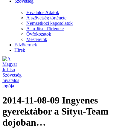
Szövetség
Hivatalos Adatok
A szövetség története
Nemzetközi kapcsolatok
A Ju Jitsu Története
Övfokozatok
Mestereink
Edzőtermek
Hírek
2014-11-08-09 Ingyenes
gyerektábor a Sityu-Team
dojoban…