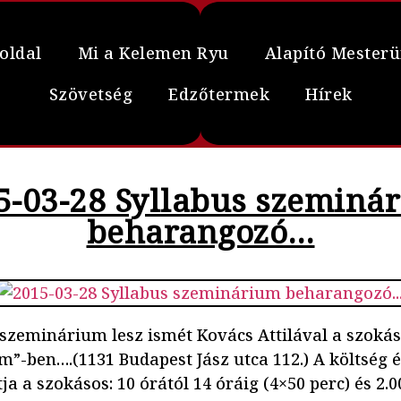
oldal
Mi a Kelemen Ryu
Alapító Mester
Szövetség
Edzőtermek
Hírek
5-03-28 Syllabus szeminá
beharangozó…
szeminárium lesz ismét Kovács Attilával a szokás
m”-ben….(1131 Budapest Jász utca 112.) A költség é
ja a szokásos: 10 órától 14 óráig (4×50 perc) és 2.00