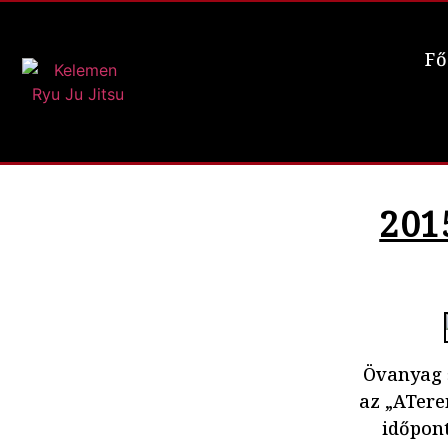
Fő
201
Övanyag 
az „ATere
időpont