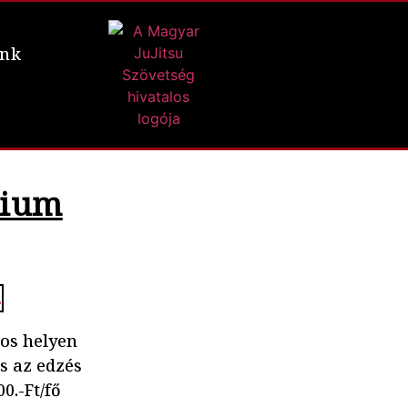
ünk
rium
os helyen
s az edzés
0.-Ft/fő