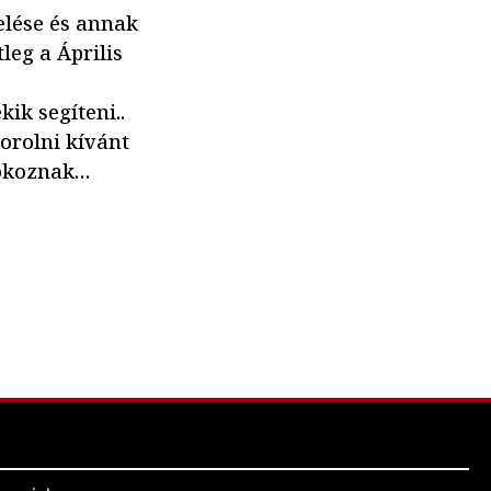
lése és annak
leg a Április
ik segíteni..
orolni kívánt
 okoznak…