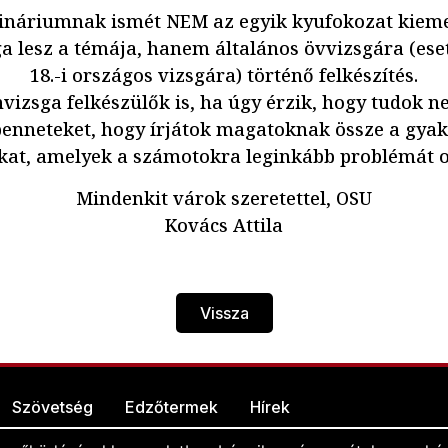
ináriumnak ismét NEM az egyik kyufokozat kieme
 lesz a témája, hanem általános övvizsgára (eset
18.-i országos vizsgára) történő felkészítés.
vizsga felkészülők is, ha úgy érzik, hogy tudok nek
benneteket, hogy írjátok magatoknak össze a gyak
kat, amelyek a számotokra leginkább problémát
Mindenkit várok szeretettel, OSU
Kovács Attila
Vissza
Szövetség
Edzőtermek
Hírek