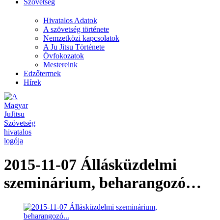
Szövetség
Hivatalos Adatok
A szövetség története
Nemzetközi kapcsolatok
A Ju Jitsu Története
Övfokozatok
Mestereink
Edzőtermek
Hírek
2015-11-07 Állásküzdelmi
szeminárium, beharangozó…