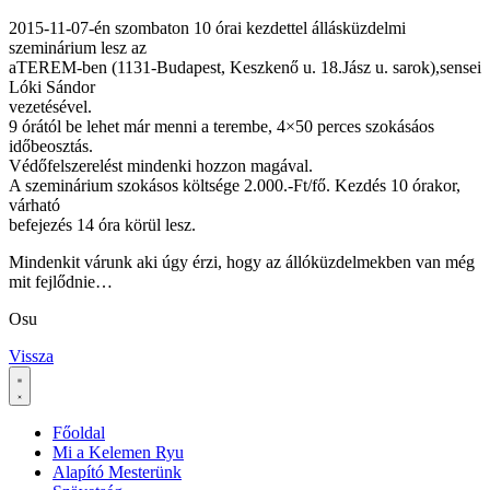
2015-11-07-én szombaton 10 órai kezdettel állásküzdelmi
szeminárium lesz az
aTEREM-ben (1131-Budapest, Keszkenő u. 18.Jász u. sarok),sensei
Lóki Sándor
vezetésével.
9 órától be lehet már menni a terembe, 4×50 perces szokásáos
időbeosztás.
Védőfelszerelést mindenki hozzon magával.
A szeminárium szokásos költsége 2.000.-Ft/fő. Kezdés 10 órakor,
várható
befejezés 14 óra körül lesz.
Mindenkit várunk aki úgy érzi, hogy az állóküzdelmekben van még
mit fejlődnie…
Osu
Vissza
Főoldal
Mi a Kelemen Ryu
Alapító Mesterünk