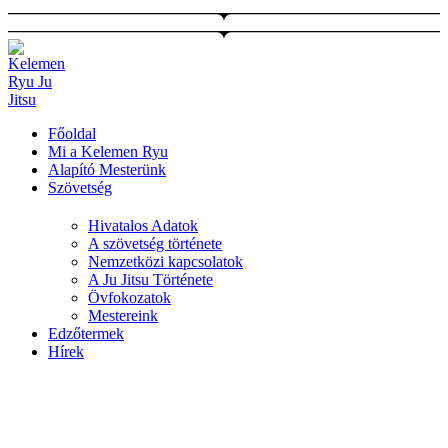
Ugrás
a
tartalomhoz
Főoldal
Mi a Kelemen Ryu
Alapító Mesterünk
Szövetség
Hivatalos Adatok
A szövetség története
Nemzetközi kapcsolatok
A Ju Jitsu Története
Övfokozatok
Mestereink
Edzőtermek
Hírek