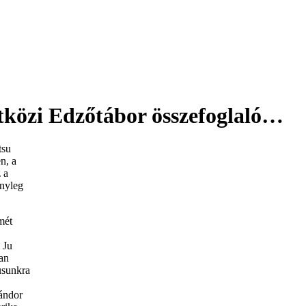
tközi Edzőtábor összefoglaló…
tsu
n, a
 a
ényleg
mét
 Ju
han
usunkra
Sándor