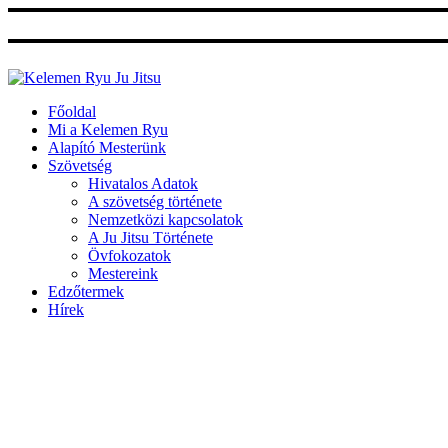
Ugrás
a
tartalomhoz
Főoldal
Mi a Kelemen Ryu
Alapító Mesterünk
Szövetség
Hivatalos Adatok
A szövetség története
Nemzetközi kapcsolatok
A Ju Jitsu Története
Övfokozatok
Mestereink
Edzőtermek
Hírek