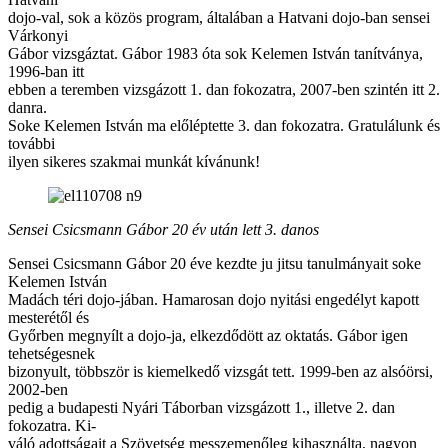
dojo-val, sok a közös program, általában a Hatvani dojo-ban sensei
Várkonyi
Gábor vizsgáztat. Gábor 1983 óta sok Kelemen István tanítványa,
1996-ban itt
ebben a teremben vizsgázott 1. dan fokozatra, 2007-ben szintén itt 2.
danra.
Soke Kelemen István ma előléptette 3. dan fokozatra. Gratulálunk és
további
ilyen sikeres szakmai munkát kívánunk!
Sensei Csicsmann Gábor 20 év után lett 3. danos
Sensei Csicsmann Gábor 20 éve kezdte ju jitsu tanulmányait soke
Kelemen István
Madách téri dojo-jában. Hamarosan dojo nyitási engedélyt kapott
mesterétől és
Győrben megnyílt a dojo-ja, elkezdődött az oktatás. Gábor igen
tehetségesnek
bizonyult, többször is kiemelkedő vizsgát tett. 1999-ben az alsóörsi,
2002-ben
pedig a budapesti Nyári Táborban vizsgázott 1., illetve 2. dan
fokozatra. Ki-
váló adottságait a Szövetség messzemenőleg kihasználta, nagyon