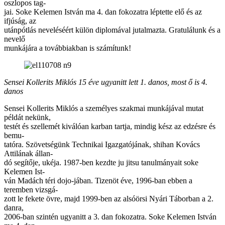
oszlopos tag-
jai. Soke Kelemen István ma 4. dan fokozatra léptette elő és az
ifjúság, az
utánpótlás neveléséért külön diplomával jutalmazta. Gratulálunk és a
nevelő
munkájára a továbbiakban is számítunk!
Sensei Kollerits Miklós 15 éve ugyanitt lett 1. danos, most ő is 4.
danos
Sensei Kollerits Miklós a személyes szakmai munkájával mutat
példát nekünk,
testét és szellemét kiválóan karban tartja, mindig kész az edzésre és
bemu-
tatóra. Szövetségünk Technikai Igazgatójának, shihan Kovács
Attilának állan-
dó segítője, ukéja. 1987-ben kezdte ju jitsu tanulmányait soke
Kelemen Ist-
ván Madách téri dojo-jában. Tizenöt éve, 1996-ban ebben a
teremben vizsgá-
zott le fekete övre, majd 1999-ben az alsóörsi Nyári Táborban a 2.
danra,
2006-ban szintén ugyanitt a 3. dan fokozatra. Soke Kelemen István