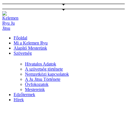
Ugrás
a
tartalomhoz
Főoldal
Mi a Kelemen Ryu
Alapító Mesterünk
Szövetség
Hivatalos Adatok
A szövetség története
Nemzetközi kapcsolatok
A Ju Jitsu Története
Övfokozatok
Mestereink
Edzőtermek
Hírek