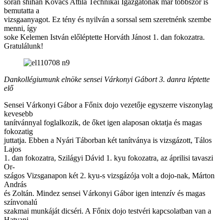
során shihan Kovács Attila Technikai Igazgatónak már többször is
bemutatta a
vizsgaanyagot. Ez tény és nyilván a sorssal sem szeretnénk szembe
menni, így
soke Kelemen István előléptette Horváth Jánost 1. dan fokozatra.
Gratulálunk!
Dankollégiumunk elnöke sensei Várkonyi Gábort 3. danra léptette
elő
Sensei Várkonyi Gábor a Főnix dojo vezetője egyszerre viszonylag
kevesebb
tanítvánnyal foglalkozik, de őket igen alaposan oktatja és magas
fokozatig
juttatja. Ebben a Nyári Táborban két tanítványa is vizsgázott, Tálos
Lajos
1. dan fokozatra, Szilágyi Dávid 1. kyu fokozatra, az áprilisi tavaszi
Or-
szágos Vizsganapon két 2. kyu-s vizsgázója volt a dojo-nak, Márton
András
és Zoltán. Mindez sensei Várkonyi Gábor igen intenzív és magas
színvonalú
szakmai munkáját dicséri. A Főnix dojo testvéri kapcsolatban van a
Hatvani