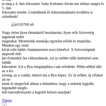
ta meg a 4. dan fokozatot. Soke Kelemen István ma shihan rangra és
5. dan
fokozatra emelte. Gratulálunk és iránymutatásaira továbbra is
számítunk!
Nagy öröm ilyen életutakról beszámolni, ilyen erős Szövetség
tagjainak tudni
magunkat. Mestereink munkája egymást erősíti és inspirálja.
Mindezt egy rend-
kívül erős háttér, fundamentum teszi lehetővé. A Szövetségünk
alapvető érté-
kei évtizedek óta változatlanok, ezt az utóbbi idők történései sem
tudták
kikezdeni. Ezt a Ryu megalapítása csak erősítette. Példa nélkül álló
az a kö-
zösség, az a család, melyet ma a Ryu képez. Ez új erőket, új célokat
ad ne-
künk és megerősít abban a hitünkben, hogy a nekünk legjobb,
leginkább megfe-
lelő harcművészetet a legjobb helyen tanuljuk!
Vissza