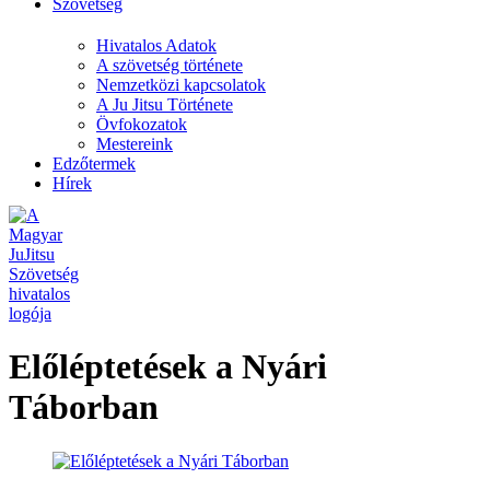
Szövetség
Hivatalos Adatok
A szövetség története
Nemzetközi kapcsolatok
A Ju Jitsu Története
Övfokozatok
Mestereink
Edzőtermek
Hírek
Előléptetések a Nyári
Táborban