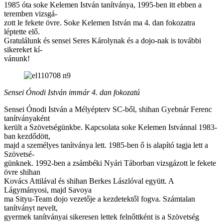
1985 óta soke Kelemen István tanítványa, 1995-ben itt ebben a
teremben vizsgá-
zott le fekete övre. Soke Kelemen István ma 4. dan fokozatra
léptette elő.
Gratulálunk és sensei Seres Károlynak és a dojo-nak is további
sikereket kí-
vánunk!
Sensei Ónodi István immár 4. dan fokozatú
Sensei Ónodi István a Mélyépterv SC-ből, shihan Gyebnár Ferenc
tanítványaként
került a Szövetségünkbe. Kapcsolata soke Kelemen Istvánnal 1983-
ban kezdődött,
majd a személyes tanítványa lett. 1985-ben ő is alapító tagja lett a
Szövetsé-
günknek. 1992-ben a zsámbéki Nyári Táborban vizsgázott le fekete
övre shihan
Kovács Attilával és shihan Berkes Lászlóval együtt. A
Lágymányosi, majd Savoya
ma Sityu-Team dojo vezetője a kezdetektől fogva. Számtalan
tanítványt nevelt,
gyermek tanítványai sikeresen lettek felnőttként is a Szövetség