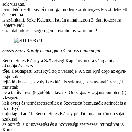
sok vizsgán,
bemutatón volt uke, rá mindig, minden körülmények között lehetett
és lehet ma
is számítani. Soke Kelemen István a mai napon 3. dan fokozatra
léptette elő!
Gratulálunk és a segítségére továbbra is számítunk!
Sensei Seres Károly megkapja a 4. danos diplomáját
Sensei Seres Károly a Szövetségi Kapitányunk, a válogatottak
oktatója és veze-
tője, a budapesti Szui Ryú dojo vezetője. A Szui Ryú dojo az egyik
leginkább
fejlődő dojo-nk, tavaly is és idén is sok magas színvonalú vizsgát
mutattak
be a tanítványai (legutóbb a tavaszi Országos Vizsganapon öten (!)
vizsgáztak
kék övre) és természetszerűleg a Szövetség bemutatók gerincét is a
Szui Ryú
dojo tagjai adják. Sensei Seres Károly példát mutat nekünk a saját
szakmai,
az oktatói, a klubvezetési és a Szövetségi szervezési munkáival is.
Karcsi