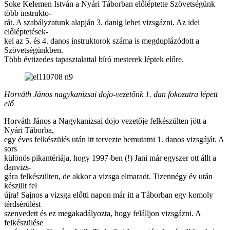
Soke Kelemen István a Nyári Táborban előléptette Szövetségünk
több instrukto-
rát. A szabályzatunk alapján 3. danig lehet vizsgázni. Az idei
előléptetések-
kel az 5. és 4. danos instruktorok száma is megduplázódott a
Szövetségünkben.
Több évtizedes tapasztalattal bíró mesterek léptek előre.
Horváth János nagykanizsai dojo-vezetőnk 1. dan fokozatra lépett
elő
Horváth János a Nagykanizsai dojo vezetője felkészülten jött a
Nyári Táborba,
egy éves felkészülés után itt tervezte bemutatni 1. danos vizsgáját. A
sors
különös pikantériája, hogy 1997-ben (!) Jani már egyszer ott állt a
danvizs-
gára felkészülten, de akkor a vizsga elmaradt. Tizennégy év után
készült fel
újra! Sajnos a vizsga előtti napon már itt a Táborban egy komoly
térdsérülést
szenvedett és ez megakadályozta, hogy felálljon vizsgázni. A
felkészülése