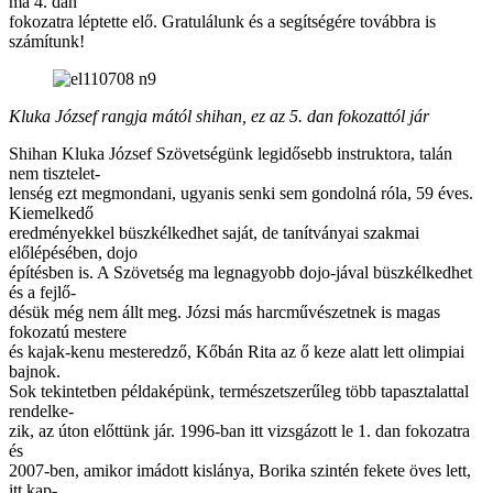
ma 4. dan
fokozatra léptette elő. Gratulálunk és a segítségére továbbra is
számítunk!
Kluka József rangja mától shihan, ez az 5. dan fokozattól jár
Shihan Kluka József Szövetségünk legidősebb instruktora, talán
nem tisztelet-
lenség ezt megmondani, ugyanis senki sem gondolná róla, 59 éves.
Kiemelkedő
eredményekkel büszkélkedhet saját, de tanítványai szakmai
előlépésében, dojo
építésben is. A Szövetség ma legnagyobb dojo-jával büszkélkedhet
és a fejlő-
désük még nem állt meg. Józsi más harcművészetnek is magas
fokozatú mestere
és kajak-kenu mesteredző, Kőbán Rita az ő keze alatt lett olimpiai
bajnok.
Sok tekintetben példaképünk, természetszerűleg több tapasztalattal
rendelke-
zik, az úton előttünk jár. 1996-ban itt vizsgázott le 1. dan fokozatra
és
2007-ben, amikor imádott kislánya, Borika szintén fekete öves lett,
itt kap-