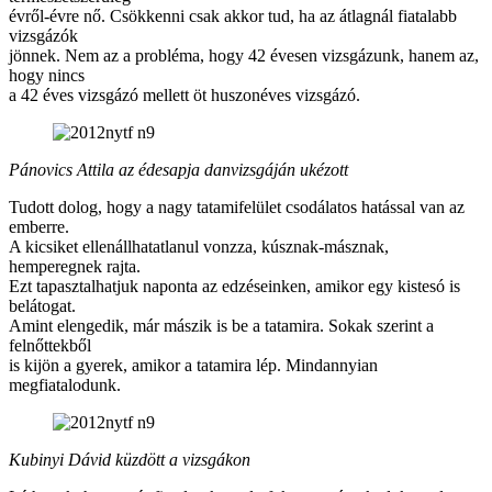
évről-évre nő. Csökkenni csak akkor tud, ha az átlagnál fiatalabb
vizsgázók
jönnek. Nem az a probléma, hogy 42 évesen vizsgázunk, hanem az,
hogy nincs
a 42 éves vizsgázó mellett öt huszonéves vizsgázó.
Pánovics Attila az édesapja danvizsgáján ukézott
Tudott dolog, hogy a nagy tatamifelület csodálatos hatással van az
emberre.
A kicsiket ellenállhatatlanul vonzza, kúsznak-másznak,
hemperegnek rajta.
Ezt tapasztalhatjuk naponta az edzéseinken, amikor egy kistesó is
belátogat.
Amint elengedik, már mászik is be a tatamira. Sokak szerint a
felnőttekből
is kijön a gyerek, amikor a tatamira lép. Mindannyian
megfiatalodunk.
Kubinyi Dávid küzdött a vizsgákon