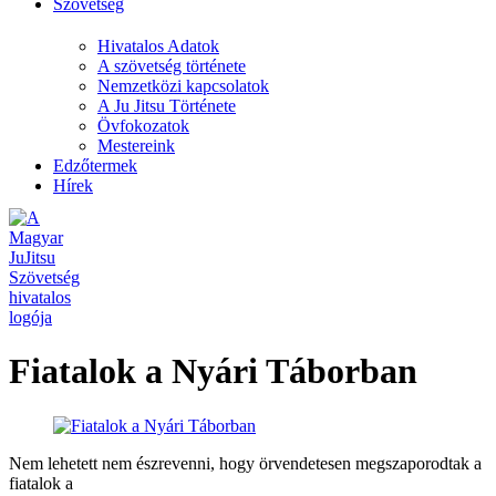
Szövetség
Hivatalos Adatok
A szövetség története
Nemzetközi kapcsolatok
A Ju Jitsu Története
Övfokozatok
Mestereink
Edzőtermek
Hírek
Fiatalok a Nyári Táborban
Nem lehetett nem észrevenni, hogy örvendetesen megszaporodtak a
fiatalok a