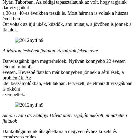
Nyári Táborban. Az eddigi tapasztalatunk az volt, hogy tagjaink
danvizsgáikat
a 30-as, 40-es éveikben teszik le. Most hárman is voltak a húszas
éveikben.
Ott voltak az ifjú ukék, küzdők, ami mutatja, a jövőben is jönnek a
fiatalok.
A Márton testvérek fiatalon vizsgáztak fekete övre
Danvizsgáink igen megterhelőek. Nyilván könnyebb 22 évesen
letenni, mint 42
évesen. Kevésbé fiatalon már könnyeben jönnek a sérülések, a
problémák. Az
idei beszámolókban, életutakban, tervezett, de elmaradt vizsgákban
is okként
szerepeltek.
Simon Dani dr. Szilágyi Dávid danvizsgáján ukézott, mindketten
fiatalok
Dankollégiumunk átlagéletkora a negyven évhez közelít és
természetszerűleg