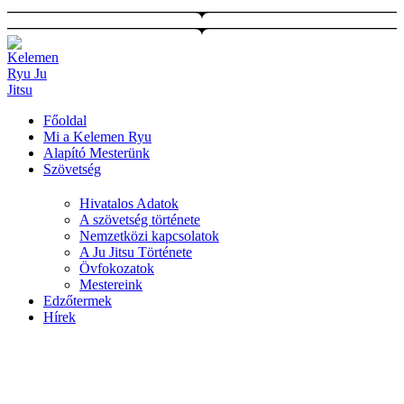
Ugrás
a
tartalomhoz
Főoldal
Mi a Kelemen Ryu
Alapító Mesterünk
Szövetség
Hivatalos Adatok
A szövetség története
Nemzetközi kapcsolatok
A Ju Jitsu Története
Övfokozatok
Mestereink
Edzőtermek
Hírek