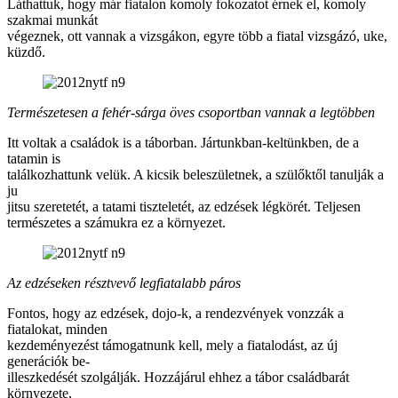
Láthattuk, hogy már fiatalon komoly fokozatot érnek el, komoly
szakmai munkát
végeznek, ott vannak a vizsgákon, egyre több a fiatal vizsgázó, uke,
küzdő.
Természetesen a fehér-sárga öves csoportban vannak a legtöbben
Itt voltak a családok is a táborban. Jártunkban-keltünkben, de a
tatamin is
találkozhattunk velük. A kicsik beleszületnek, a szülőktől tanulják a
ju
jitsu szeretetét, a tatami tiszteletét, az edzések légkörét. Teljesen
természetes a számukra ez a környezet.
Az edzéseken résztvevő legfiatalabb páros
Fontos, hogy az edzések, dojo-k, a rendezvények vonzzák a
fiatalokat, minden
kezdeményezést támogatnunk kell, mely a fiatalodást, az új
generációk be-
illeszkedését szolgálják. Hozzájárul ehhez a tábor családbarát
környezete,