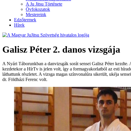
A Ju Jitsu Története
Övfokozatok
Mestereink
Edzőtermek
Hírek
Galisz Péter 2. danos vizsgája
A Nyári Táborunkban a danvizsgák sorát sensei Galisz Péter kezdte. 
kezdetekor a HírTv is jelen volt, így a formagyakorlatból az esti híra
láthattunk részletet. A vizsga magas színvonalúra sikerült, ukéja sense
dr. Földházi Ferenc volt.