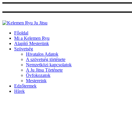
Ugrás
a
tartalomhoz
Főoldal
Mi a Kelemen Ryu
Alapító Mesterünk
Szövetség
Hivatalos Adatok
A szövetség története
Nemzetközi kapcsolatok
A Ju Jitsu Története
Övfokozatok
Mestereink
Edzőtermek
Hírek