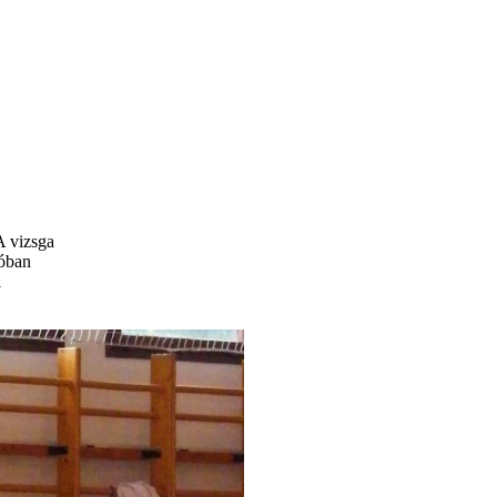
A vizsga
dóban
i