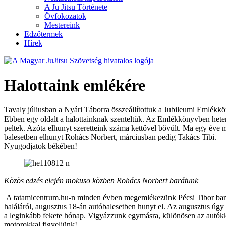
A Ju Jitsu Története
Övfokozatok
Mestereink
Edzőtermek
Hírek
Halottaink emlékére
Tavaly júliusban a Nyári Táborra összeállítottuk a Jubileumi Emlékkö
Ebben egy oldalt a halottainknak szenteltük. Az Emlékkönyvben hete
peltek. Azóta elhunyt szeretteink száma kettővel bővült. Ma egy éve 
balesetben elhunyt Rohács Norbert, márciusban pedig Takács Tibi.
Nyugodjatok békében!
Közös edzés elején mokuso közben Rohács Norbert barátunk
A tatamicentrum.hu-n minden évben megemlékezünk Pécsi Tibor bar
haláláról, augusztus 18-án autóbalesetben hunyt el. Az augusztus úgy 
a leginkább fekete hónap. Vigyázzunk egymásra, különösen az autókk
motorokkal figyeljünk!