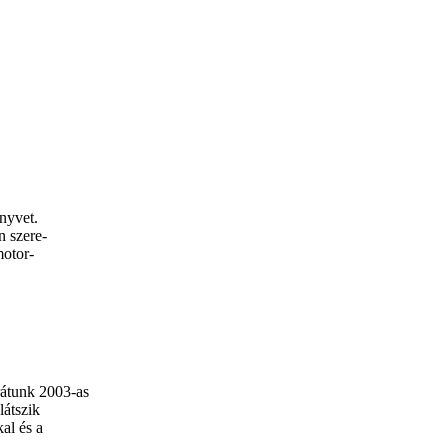
nyvet.
n szere-
motor-
átunk 2003-as
látszik
al és a