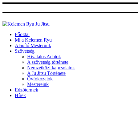
Ugrás
a
tartalomhoz
Főoldal
Mi a Kelemen Ryu
Alapító Mesterünk
Szövetség
Hivatalos Adatok
A szövetség története
Nemzetközi kapcsolatok
A Ju Jitsu Története
Övfokozatok
Mestereink
Edzőtermek
Hírek