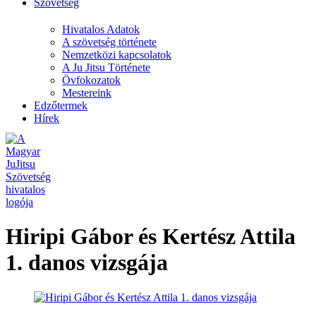
Szövetség
Hivatalos Adatok
A szövetség története
Nemzetközi kapcsolatok
A Ju Jitsu Története
Övfokozatok
Mestereink
Edzőtermek
Hírek
Hiripi Gábor és Kertész Attila
1. danos vizsgája