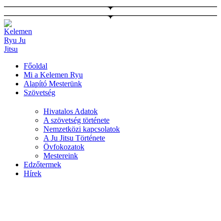
Ugrás
a
tartalomhoz
Főoldal
Mi a Kelemen Ryu
Alapító Mesterünk
Szövetség
Hivatalos Adatok
A szövetség története
Nemzetközi kapcsolatok
A Ju Jitsu Története
Övfokozatok
Mestereink
Edzőtermek
Hírek