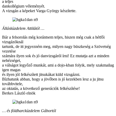
a teljes
dankollégium véleményét.
A vizsgán a képeket Varga György készítette.
Állásküzdelem Attilától …
Bár a felsorolás még korántsem teljes, hiszen még csak a hétfői
vizsgázóknál
tartunk, de itt jegyezném meg, milyen nagy büszkeség a Szövetség
vezetése
számára ilyen sok és jó danvizsgáról írni! Ez mutatja azt a minden
nehézséget,
a válságot legyőző munkát, ami a dojo-kban folyik, mely szakmailag
igen magas
és ilyen jól felkészített jitsukákat küld vizsgázni.
Bízhatunk abban, hogy a jövőben is jó kezekben lesz a ju jitsu
továbbvitele,
az oktatás, a következő generációk felkészítése!
Berkes László elnök
… és földharcküzdelem Gábortól