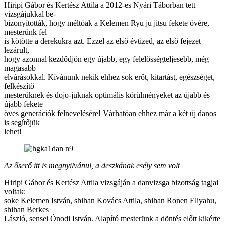
Hiripi Gábor és Kertész Attila a 2012-es Nyári Táborban tett
vizsgájukkal be-
bizonyították, hogy méltóak a Kelemen Ryu ju jitsu fekete övére,
mesterünk fel
is kötötte a derekukra azt. Ezzel az első évtized, az első fejezet
lezárult,
hogy azonnal kezdődjön egy újabb, egy felelősségteljesebb, még
magasabb
elvárásokkal. Kívánunk nekik ehhez sok erőt, kitartást, egészséget,
felkészítő
mesterüknek és dojo-juknak optimális körülményeket az újabb és
újabb fekete
öves generációk felnevelésére! Várhatóan ehhez már a két új danos
is segítőjük
lehet!
Az őserő itt is megnyilvánul, a deszkának esély sem volt
Hiripi Gábor és Kertész Attila vizsgáján a danvizsga bizottság tagjai
voltak:
soke Kelemen István, shihan Kovács Attila, shihan Ronen Eliyahu,
shihan Berkes
László, sensei Ónodi István. Alapító mesterünk a döntés előtt kikérte