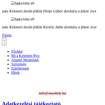
soke Kelemen István felköti Hiripi Gábor derekára a fekete övet
soke Kelemen István felköti Kertész Attila derekára a fekete övet
Vissza
Főoldal
Mi a Kelemen Ryu
Alapító Mesterünk
Szövetség
Edzőtermek
Hírek
Ha az oldal működésével kapcsolatban bármilyen észrevétele van,
kérem jelezze:
info@mositely.hu
Adatkezelési tájékoztató