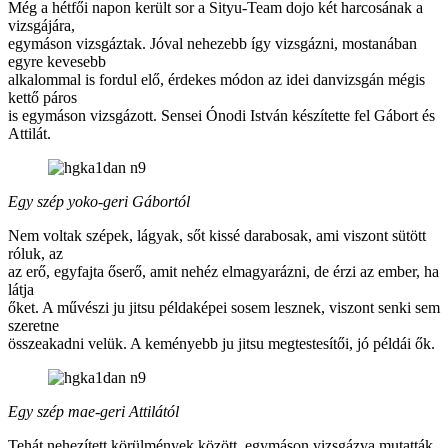
Még a hétfői napon került sor a Sityu-Team dojo két harcosának a
vizsgájára,
egymáson vizsgáztak. Jóval nehezebb így vizsgázni, mostanában
egyre kevesebb
alkalommal is fordul elő, érdekes módon az idei danvizsgán mégis
kettő páros
is egymáson vizsgázott. Sensei Ónodi István készítette fel Gábort és
Attilát.
Egy szép yoko-geri Gábortól
Nem voltak szépek, lágyak, sőt kissé darabosak, ami viszont sütött
róluk, az
az erő, egyfajta őserő, amit nehéz elmagyarázni, de érzi az ember, ha
látja
őket. A művészi ju jitsu példaképei sosem lesznek, viszont senki sem
szeretne
összeakadni velük. A keményebb ju jitsu megtestesítői, jó példái ők.
Egy szép mae-geri Attilától
Tehát nehezített körülmények között, egymáson vizsgázva mutatták