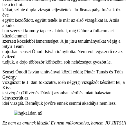
be a techni-
kákat, szinte dupla vizsgát teljesítettek. Ju Jitsu-s pályafutásuk tíz
éve
együtt kezdődött, együtt tették le már az első vizsgáikat is. Attila
aikido-
ban szerzett komoly tapasztalatokat, míg Gábor a full-contact
küzdelemmel
szerzett közelebbi ismeretséget. A ju jitsu tanulmányaikat végig a
Sityu-Team
dojo-ban sensei Ónodi István irányította. Nem volt egyszerű ez az
évtized,
tudjuk, a dojo többször költözött, sok nehézséget győzött le.
Sensei Ónodi István tanítványai közül eddig Pintér Tamás és Tóth
György
vizsgázott le 1. dan fokozatra, idén négy(!) vizsgázót készített fel, a
Kiss
testvérpár (Olivér és Dávid) azonban sérülés miatt halasztani
kényszerült az
idei vizsgát. Reméljük jövőre ennek semmi akadálya nem lesz.
Ez nem az aminek látszik! Ez nem műkorcsolya, hanem JU JIITSU!