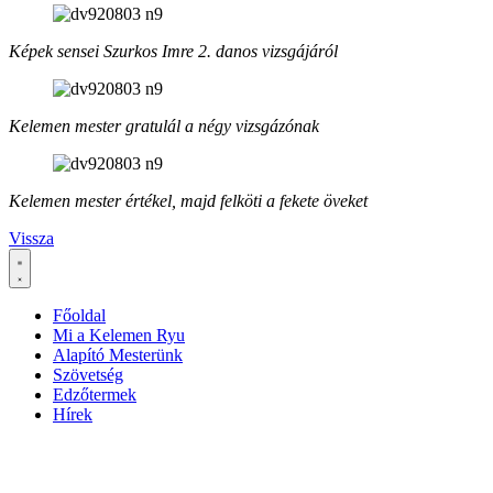
Képek sensei Szurkos Imre 2. danos vizsgájáról
Kelemen mester gratulál a négy vizsgázónak
Kelemen mester értékel, majd felköti a fekete öveket
Vissza
Főoldal
Mi a Kelemen Ryu
Alapító Mesterünk
Szövetség
Edzőtermek
Hírek
Ha az oldal működésével kapcsolatban bármilyen észrevétele van,
kérem jelezze: