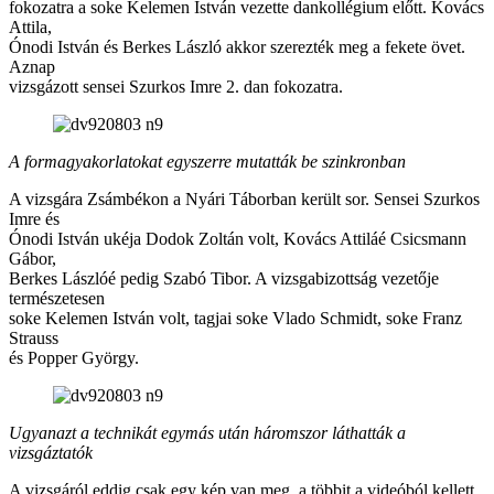
fokozatra a soke Kelemen István vezette dankollégium előtt. Kovács
Attila,
Ónodi István és Berkes László akkor szerezték meg a fekete övet.
Aznap
vizsgázott sensei Szurkos Imre 2. dan fokozatra.
A formagyakorlatokat egyszerre mutatták be szinkronban
A vizsgára Zsámbékon a Nyári Táborban került sor. Sensei Szurkos
Imre és
Ónodi István ukéja Dodok Zoltán volt, Kovács Attiláé Csicsmann
Gábor,
Berkes Lászlóé pedig Szabó Tibor. A vizsgabizottság vezetője
természetesen
soke Kelemen István volt, tagjai soke Vlado Schmidt, soke Franz
Strauss
és Popper György.
Ugyanazt a technikát egymás után háromszor láthatták a
vizsgáztatók
A vizsgáról eddig csak egy kép van meg, a többit a videóból kellett