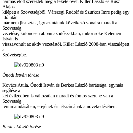
hármas előtt szerezték meg a fekete övet. Killer László és Rusz
Alajos
kilépett a Szövetségből, Várszegi Rudolf és Szurkos Imre pedig egy
idő után
már nem jitsu-ztak, így az utánuk következő vonalra maradt a
Szövetség
vezetése, különösen abban az időszakban, mikor soke Kelemen
István is
visszavonult az aktív vezetéstől. Killer László 2008-ban visszalépett
a
Szövetségbe.
Ónodi István törése
Kovács Attila, Ónodi István és Berkes László barátsága, egymás
segítése a
két évtizedben is változatlan maradt és fontos szerepe van a
Szövetség
fennmaradásában, erejének és létszámának a növekedésében.
Berkes László törése