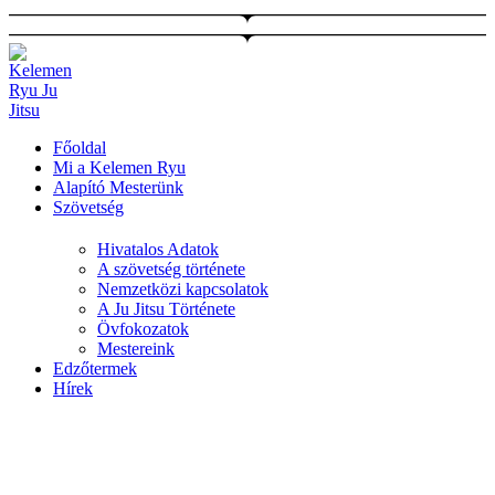
Ugrás
a
tartalomhoz
Főoldal
Mi a Kelemen Ryu
Alapító Mesterünk
Szövetség
Hivatalos Adatok
A szövetség története
Nemzetközi kapcsolatok
A Ju Jitsu Története
Övfokozatok
Mestereink
Edzőtermek
Hírek