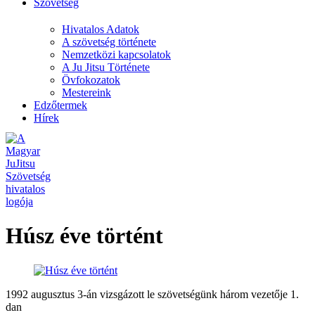
Szövetség
Hivatalos Adatok
A szövetség története
Nemzetközi kapcsolatok
A Ju Jitsu Története
Övfokozatok
Mestereink
Edzőtermek
Hírek
Húsz éve történt
1992 augusztus 3-án vizsgázott le szövetségünk három vezetője 1.
dan