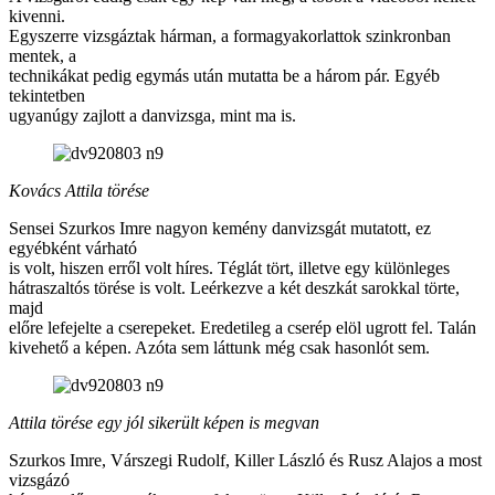
kivenni.
Egyszerre vizsgáztak hárman, a formagyakorlattok szinkronban
mentek, a
technikákat pedig egymás után mutatta be a három pár. Egyéb
tekintetben
ugyanúgy zajlott a danvizsga, mint ma is.
Kovács Attila törése
Sensei Szurkos Imre nagyon kemény danvizsgát mutatott, ez
egyébként várható
is volt, hiszen erről volt híres. Téglát tört, illetve egy különleges
hátraszaltós törése is volt. Leérkezve a két deszkát sarokkal törte,
majd
előre lefejelte a cserepeket. Eredetileg a cserép elöl ugrott fel. Talán
kivehető a képen. Azóta sem láttunk még csak hasonlót sem.
Attila törése egy jól sikerült képen is megvan
Szurkos Imre, Várszegi Rudolf, Killer László és Rusz Alajos a most
vizsgázó