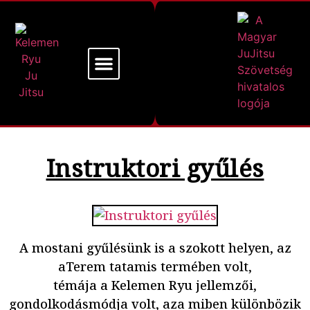
Mi a Kelemen Ryu
Alapító Mesterünk
Instruktori gyűlés
A mostani gyűlésünk is a szokott helyen, az
aTerem tatamis termében volt,
témája a Kelemen Ryu jellemzői,
gondolkodásmódja volt, aza miben különbözik