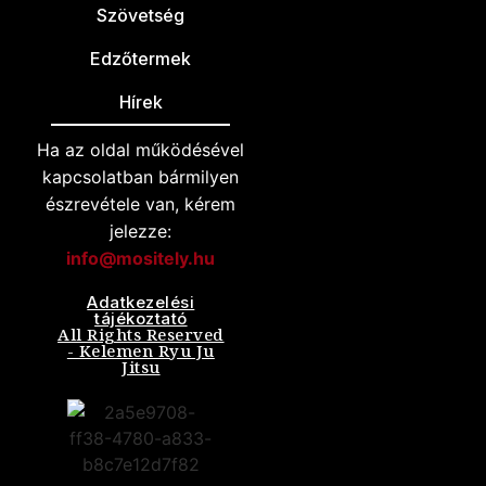
Szövetség
Edzőtermek
Hírek
Ha az oldal működésével
kapcsolatban bármilyen
észrevétele van, kérem
jelezze:
info@mositely.hu
Adatkezelési
tájékoztató
All Rights Reserved
- Kelemen Ryu Ju
Jitsu