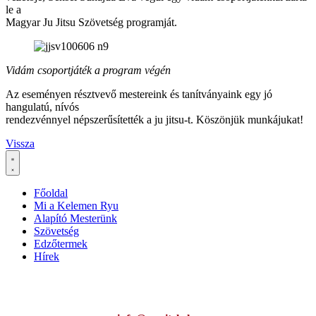
le a
Magyar Ju Jitsu Szövetség programját.
Vidám csoportjáték a program végén
Az eseményen résztvevő mestereink és tanítványaink egy jó
hangulatú, nívós
rendezvénnyel népszerűsítették a ju jitsu-t. Köszönjük munkájukat!
Vissza
Főoldal
Mi a Kelemen Ryu
Alapító Mesterünk
Szövetség
Edzőtermek
Hírek
Ha az oldal működésével kapcsolatban bármilyen észrevétele van,
kérem jelezze: