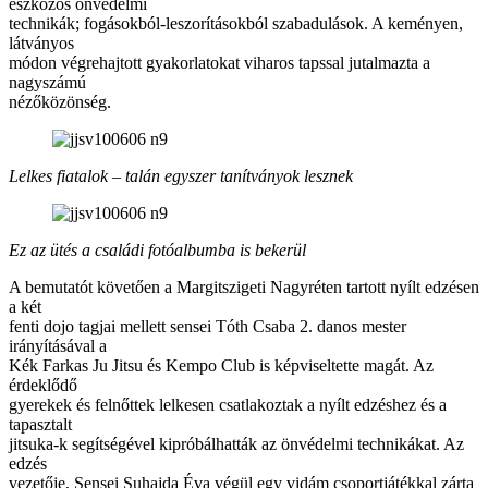
eszközös önvédelmi
technikák; fogásokból-leszorításokból szabadulások. A keményen,
látványos
módon végrehajtott gyakorlatokat viharos tapssal jutalmazta a
nagyszámú
nézőközönség.
Lelkes fiatalok – talán egyszer tanítványok lesznek
Ez az ütés a családi fotóalbumba is bekerül
A bemutatót követően a Margitszigeti Nagyréten tartott nyílt edzésen
a két
fenti dojo tagjai mellett sensei Tóth Csaba 2. danos mester
irányításával a
Kék Farkas Ju Jitsu és Kempo Club is képviseltette magát. Az
érdeklődő
gyerekek és felnőttek lelkesen csatlakoztak a nyílt edzéshez és a
tapasztalt
jitsuka-k segítségével kipróbálhatták az önvédelmi technikákat. Az
edzés
vezetője, Sensei Suhajda Éva végül egy vidám csoportjátékkal zárta