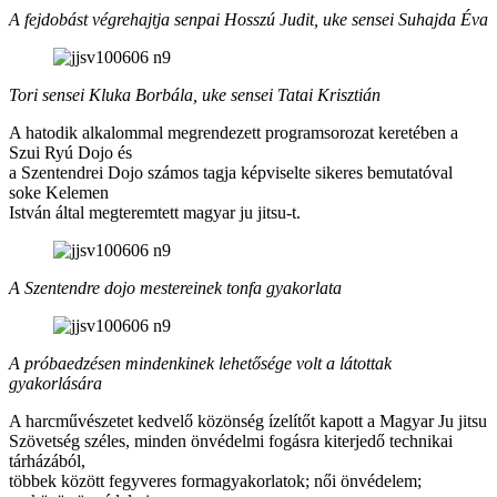
A fejdobást végrehajtja senpai Hosszú Judit, uke sensei Suhajda Éva
Tori sensei Kluka Borbála, uke sensei Tatai Krisztián
A hatodik alkalommal megrendezett programsorozat keretében a
Szui Ryú Dojo és
a Szentendrei Dojo számos tagja képviselte sikeres bemutatóval
soke Kelemen
István által megteremtett magyar ju jitsu-t.
A Szentendre dojo mestereinek tonfa gyakorlata
A próbaedzésen mindenkinek lehetősége volt a látottak
gyakorlására
A harcművészetet kedvelő közönség ízelítőt kapott a Magyar Ju jitsu
Szövetség széles, minden önvédelmi fogásra kiterjedő technikai
tárházából,
többek között fegyveres formagyakorlatok; női önvédelem;