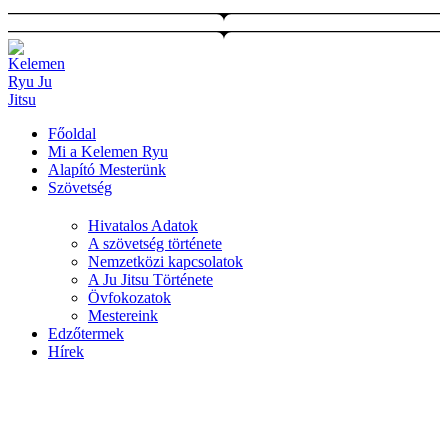
Ugrás
a
tartalomhoz
Főoldal
Mi a Kelemen Ryu
Alapító Mesterünk
Szövetség
Hivatalos Adatok
A szövetség története
Nemzetközi kapcsolatok
A Ju Jitsu Története
Övfokozatok
Mestereink
Edzőtermek
Hírek