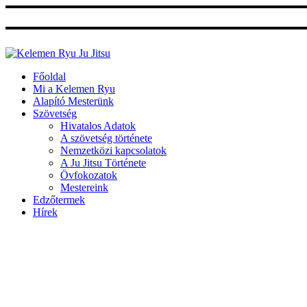
Ugrás
a
tartalomhoz
Főoldal
Mi a Kelemen Ryu
Alapító Mesterünk
Szövetség
Hivatalos Adatok
A szövetség története
Nemzetközi kapcsolatok
A Ju Jitsu Története
Övfokozatok
Mestereink
Edzőtermek
Hírek