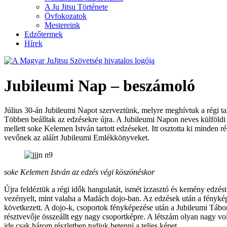
A Ju Jitsu Története
Övfokozatok
Mestereink
Edzőtermek
Hírek
Jubileumi Nap – beszámoló
Július 30-án Jubileumi Napot szerveztünk, melyre meghívtuk a régi tag
Többen beálltak az edzésekre újra. A Jubileumi Napon neves külföldi
mellett soke Kelemen István tartott edzéseket. Itt osztotta ki minden ré
vevőnek az aláírt Jubileumi Emlékkönyveket.
soke Kelemen István az edzés végi köszönéskor
Újra feldéztük a régi idők hangulatát, ismét izzasztó és kemény edzést
vezényelt, mint valaha a Madách dojo-ban. Az edzések után a fényk
következett. A dojo-k, csoportok fényképezése után a Jubileumi Tábo
résztvevője összeállt egy nagy csoportképre. A létszám olyan nagy vo
ide csak három részletben tudjuk betenni a teljes képet.