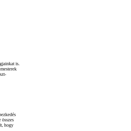
jainkat is.
 mesterek
szt-
épezkedés
r összes
lt, hogy