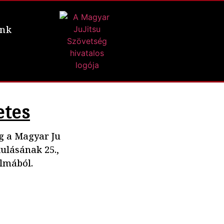
ünk
etes
eg a Magyar Ju
ulásának 25.,
almából.