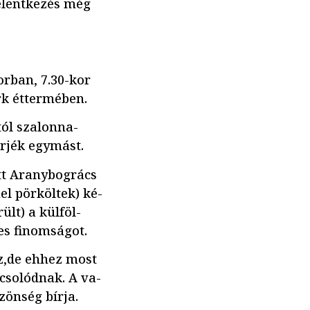
jelentkezés még
orban, 7.30-kor
rk éttermében.
tól szalonna-
erjék egymást.
tt Aranybogrács
l pörköltek) ké-
ült) a külföl-
es finomságot.
z,de ehhez most
csolódnak. A va-
zönség bírja.