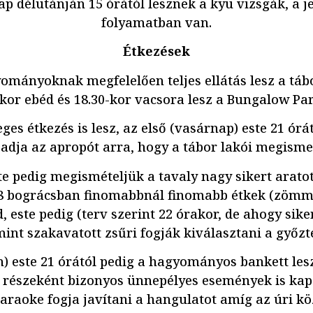
ap délutánján 15 órától lesznek a kyu vizsgák, a 
folyamatban van.
Étkezések
ományoknak megfelelően teljes ellátás lesz a táb
0-kor ebéd és 18.30-kor vacsora lesz a Bungalow Pa
ges étkezés is lesz, az első (vasárnap) este 21 órá
z adja az apropót arra, hogy a tábor lakói megism
te pedig megismételjük a tavaly nagy sikert arato
-8 bográcsban finomabbnál finomabb étkek (zömme
 este pedig (terv szerint 22 órakor, de ahogy siker
mint szakavatott zsűri fogják kiválasztani a győzt
n) este 21 órától pedig a hagyományos bankett les
 részeként bizonyos ünnepélyes események is kap
araoke fogja javítani a hangulatot amíg az úri kö