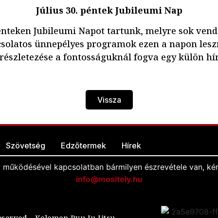
Július 30. péntek Jubileumi Nap
pénteken Jubileumi Napot tartunk, melyre sok vend
solatos ünnepélyes programok ezen a napon les
részletezése a fontosságuknál fogva egy külön hír
Vissza
Szövetség
Edzőtermek
Hírek
l működésével kapcsolatban bármilyen észrevétele van, kér
info@mositely.hu
eserved - Kelemen Ryu Ju Jitsu