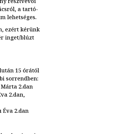
eny résztvevői
sról, a tartó-
em lehetséges.
n, ezért kérünk
r inget/blúzt
lután 15 órától
bbi sorrendben:
i Márta 2.dan
Éva 2.dan,
ru Éva 2.dan