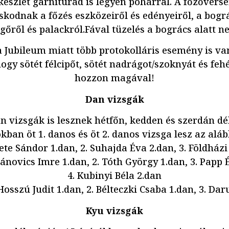
készlet garnitúrád is legyen pohárral. A főzővers
odnak a főzés eszközeiről és edényeiről, a bográc
égőről és palackról.Fával tüzelés a bogrács alatt n
a Jubileum miatt több protokolláris esemény is va
ogy sötét félcipőt, sötét nadrágot/szoknyát és fehé
hozzon magával!
Dan vizsgák
 vizsgák is lesznek hétfőn, kedden és szerdán dé
ban öt 1. danos és öt 2. danos vizsga lesz az alá
kete Sándor 1.dan, 2. Suhajda Éva 2.dan, 3. Földház
Pánovics Imre 1.dan, 2. Tóth György 1.dan, 3. Papp 
4. Kubinyi Béla 2.dan
Hosszú Judit 1.dan, 2. Bélteczki Csaba 1.dan, 3. Da
Kyu vizsgák