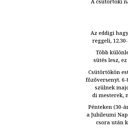
A csütörtöki n
Az eddigi hagy
reggeli, 12.3
Több különle
sütés lesz, e
Csütörtökön es
főzőversenyt. 6
szülnek majd,
di mesterek, 
Pénteken (30-á
a Jubileumi Nap
csora után k