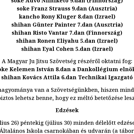
soke Auvo Niiniketo 9.dan (Finnország)
soke Franz Strauss 9.dan (Ausztria)
kancho Rony Kluger 8.dan (Izrael)
shihan Günter Painter 7.dan (Ausztria)
shihan Risto Vantar 7.dan (Finnország)
shihan Ronen Eliyahu 5.dan (Izrael)
shihan Eyal Cohen 5.dan (Izrael)
A Magyar Ju Jitsu Szövetség részéről oktatni fog:
oke Kelemen István 8.dan a Dankollégium elnö
shihan Kovács Attila 6.dan Technikai Igazgató
hagyománya van a Szövetségünkben, hiszen min
iztos lehetsz benne, hogy ez méltó betetőzése les
Edzések
úlius 26) péntekig (július 30) minden délelőtt edzés
 Általános Iskola csarnokában és udvarán (a tábor