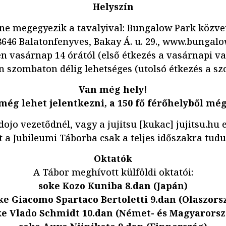
Helyszín
ne megegyezik a tavalyival: Bungalow Park közve
8646 Balatonfenyves, Bakay Á. u. 29., www.bungal
n vasárnap 14 órától (első étkezés a vasárnapi va
n szombaton délig lehetséges (utolsó étkezés a szo
Van még hely!
még lehet jelentkezni, a 150 fő férőhelyből még
dojo vezetődnél, vagy a jujitsu [kukac] jujitsu.hu
t a Jubileumi Táborba csak a teljes időszakra tud
Oktatók
A Tábor meghívott külföldi oktatói:
soke Kozo Kuniba 8.dan (Japán)
ke Giacomo Spartaco Bertoletti 9.dan (Olaszors
ke Vlado Schmidt 10.dan (Német- és Magyarorsz