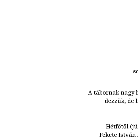
s
A tábornak nagy 
dezzük, de b
Hétfőtől (j
Fekete István