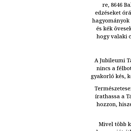
re, 8646 Ba
edzéseket ór
hagyományok sz
és kék övese
hogy valaki c
A Jubileumi T
nincs a félbo
gyakorló kés, 
Természetesen
írathassa a T
hozzon, hisze
Mivel több k