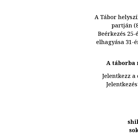
A Tábor helyszí
partján (
Beérkezés 25-é
elhagyása 31-é
A táborba 
Jelentkezz a 
Jelentkezés
shi
so