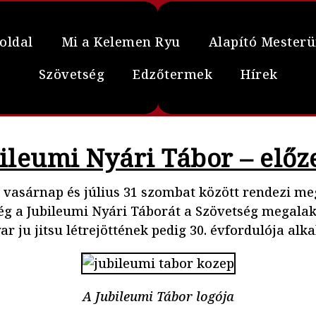
oldal
Mi a Kelemen Ryu
Alapító Mester
Szövetség
Edzőtermek
Hírek
ileumi Nyári Tábor – előz
5 vasárnap és július 31 szombat között rendezi m
ség a Jubileumi Nyári Táborát a Szövetség megalak
r ju jitsu létrejöttének pedig 30. évfordulója alk
A Jubileumi Tábor logója