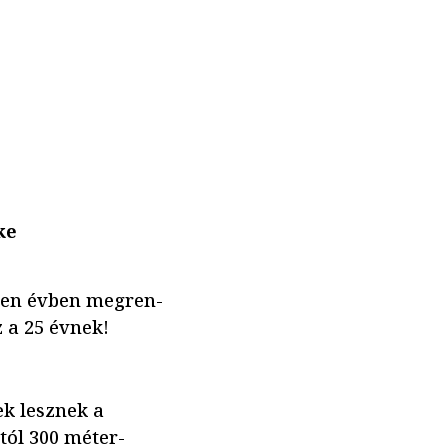
ke
den évben megren-
z a 25 évnek!
ek lesznek a
tól 300 méter-