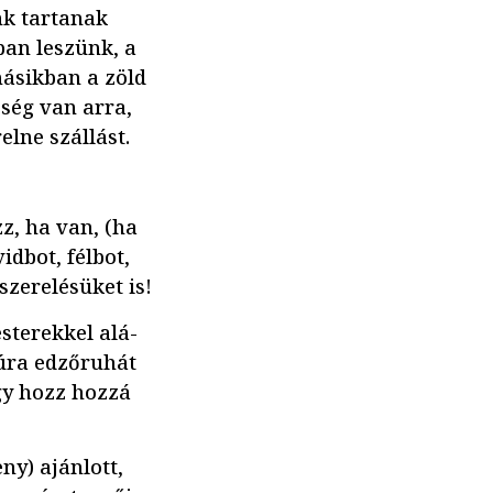
ink tartanak
an leszünk, a
másikban a zöld
ség van arra,
elne szállást.
z, ha van, (ha
idbot, félbot,
zerelésüket is!
sterekkel alá-
túra edzőruhát
ogy hozz hozzá
ny) ajánlott,