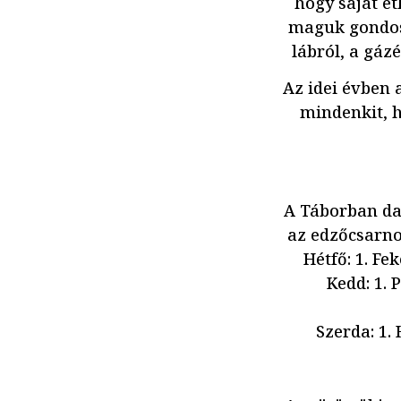
hogy saját ét
maguk gondosk
lábról, a gáz
Az idei évben 
mindenkit, h
A Táborban dan
az edzőcsarnok
Hétfő: 1. Fe
Kedd: 1. 
Szerda: 1. 