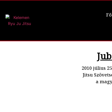
Fő
Jub
2010 július 2
Jitsu Szövet
a magya