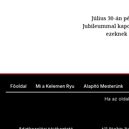
Július 30-án 
Jubileummal kapc
ezeknek 
Főoldal
Mi a Kelemen Ryu
Alapító Mesterünk
Ha az olda
All Rights R
Adatkezelési tájékoztató