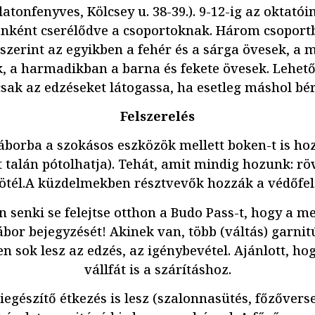
latonfenyves, Kölcsey u. 38-39.). 9-12-ig az oktató
ánként cserélődve a csoportoknak. Három csoportb
erint az egyikben a fehér és a sárga övesek, a 
k, a harmadikban a barna és fekete övesek. Lehető
sak az edzéseket látogassa, ha esetleg máshol bér
Felszerelés
áborba a szokásos eszközök mellett boken-t is hoz
t talán pótolhatja). Tehát, amit mindig hozunk: röv
kötél.A küzdelmekben résztvevők hozzák a védőfels
 senki se felejtse otthon a Budo Pass-t, hogy a me
ábor bejegyzését! Akinek van, több (váltás) garni
n sok lesz az edzés, az igénybevétel. Ajánlott, h
vállfát is a szárításhoz.
iegészítő étkezés is lesz (szalonnasütés, főzőverse