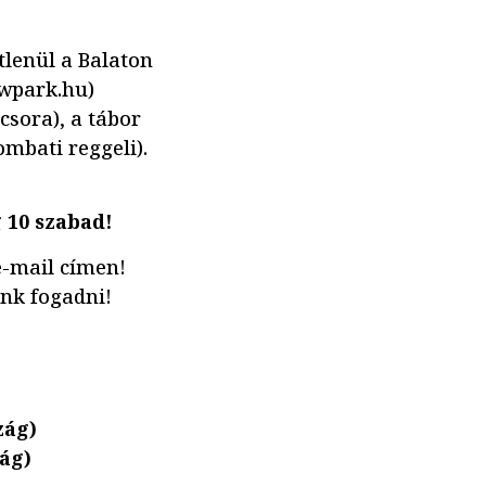
tlenül a Balaton
owpark.hu)
csora), a tábor
mbati reggeli).
 10 szabad!
 e-mail címen!
unk fogadni!
zág)
ág)