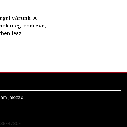
éget várunk. A
znek megrendezve,
ben lesz.
em jelezze: