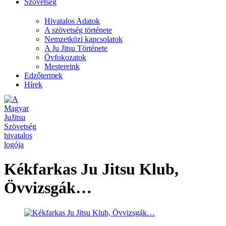
Szövetség
Hivatalos Adatok
A szövetség története
Nemzetközi kapcsolatok
A Ju Jitsu Története
Övfokozatok
Mestereink
Edzőtermek
Hírek
Kékfarkas Ju Jitsu Klub,
Övvizsgák…