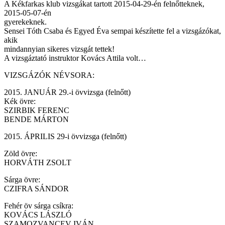
A Kékfarkas klub vizsgákat tartott 2015-04-29-én felnőtteknek,
2015-05-07-én
gyerekeknek.
Sensei Tóth Csaba és Egyed Éva sempai készítette fel a vizsgázókat,
akik
mindannyian sikeres vizsgát tettek!
A vizsgáztató instruktor Kovács Attila volt…
VIZSGÁZÓK NÉVSORA:
2015. JANUÁR 29.-i övvizsga (felnőtt)
Kék övre:
SZIRBIK FERENC
BENDE MÁRTON
2015. ÁPRILIS 29-i övvizsga (felnőtt)
Zöld övre:
HORVÁTH ZSOLT
Sárga övre:
CZIFRA SÁNDOR
Fehér öv sárga csíkra:
KOVÁCS LÁSZLÓ
SZAMOZVANCEV IVÁN