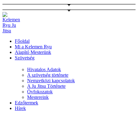
Ugrás
a
tartalomhoz
Főoldal
Mi a Kelemen Ryu
Alapító Mesterünk
Szövetség
Hivatalos Adatok
A szövetség története
Nemzetközi kapcsolatok
A Ju Jitsu Története
Övfokozatok
Mestereink
Edzőtermek
Hírek