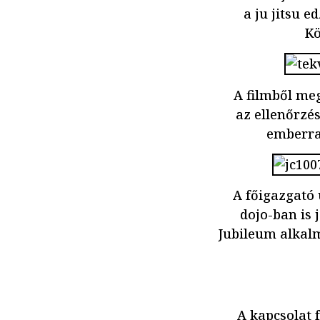
a ju jitsu e
Kö
A filmből meg
az ellenőrzés
emberrab
A főigazgató 
dojo-ban is 
Jubileum alkalm
A kapcsolat f