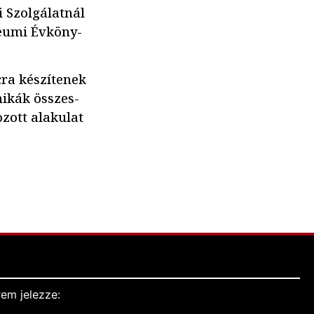
i Szolgálatnál
ileumi Évköny-
cra készítenek
nikák összes-
ozott alakulat
em jelezze: