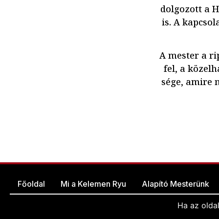
dolgozott a H
is. A kapcsol
A mester a ri
fel, a közel
sége, amire m
Főoldal
Mi a Kelemen Ryu
Alapító Mesterünk
Ha az olda