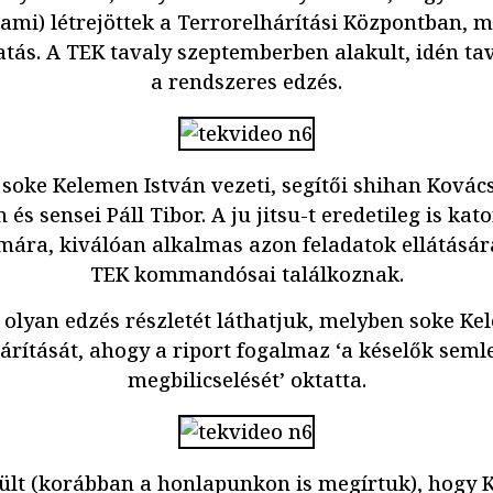
tami) létrejöttek a Terrorelhárítási Központban, 
tatás. A TEK tavaly szeptemberben alakult, idén ta
a rendszeres edzés.
soke Kelemen István vezeti, segítői shihan Kovács 
 és sensei Páll Tibor. A ju jitsu-t eredetileg is kat
mára, kiválóan alkalmas azon feladatok ellátásár
TEK kommandósai találkoznak.
 olyan edzés részletét láthatjuk, melyben soke Ke
árítását, ahogy a riport fogalmaz ‘a késelők semle
megbilicselését’ oktatta.
rült (korábban a honlapunkon is megírtuk), hogy