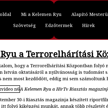
oldal
Mi a Kelemen Ryu
Alapító Mester
Szövetség
Edzőtermek
Hírek
Ryu a Terrorelhárítási K
lkalom, hogy a Terrorelhárítási Központban folyó 
 István oktatásáról a nyilvánosság is tudomást s
s nem most kezdődött, eddig mi sem számoltunk b
A Kelemen Ryu a HírTv Riasztás magazin
ember 30-i Riasztás magazinja készített riportfil
itt folyó kiképzési munkát, annak több részletét