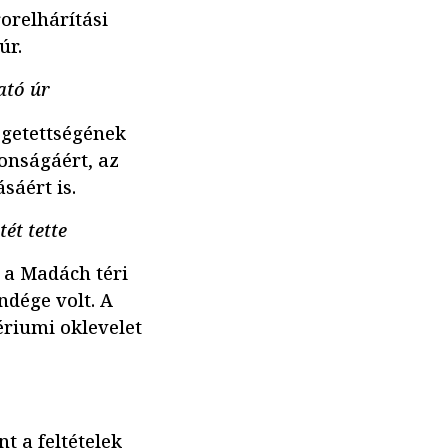
rorelhárítási
úr.
ató úr
egetettségének
tonságáért, az
sáért is.
ét tette
 a Madách téri
ndége volt. A
ériumi oklevelet
t a feltételek