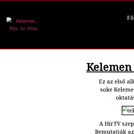
Fő
Kelemen 
Ez az első a
soke Kelemen
oktatá
A HírTV szept
Bemutatják az 