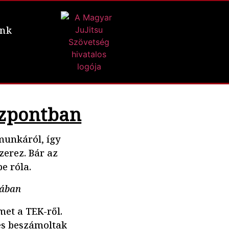
ünk
özpontban
munkáról, így
zerez. Bár az
e róla.
jában
met a TEK-ről.
 és beszámoltak