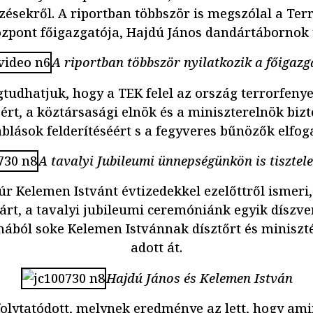
dzésekről. A riportban többször is megszólal a Ter
zpont főigazgatója, Hajdú János dandártábornok 
A riportban többször nyilatkozik a főigazg
tudhatjuk, hogy a TEK felel az ország terrorfeny
ért, a köztársasági elnök és a miniszterelnök biz
lások felderítéséért s a fegyveres bűnözők elfogá
A tavalyi Jubileumi ünnepségünkön is tisztelet
úr Kelemen Istvánt évtizedekkel ezelőttről ismeri,
járt, a tavalyi jubileumi ceremóniánk egyik díszve
ából soke Kelemen Istvánnak dísztőrt és miniszt
adott át.
Hajdú János és Kelemen István
olytatódott, melynek eredménye az lett, hogy amin