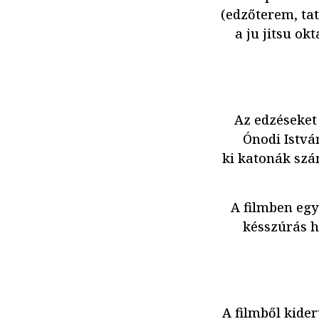
(edzőterem, ta
a ju jitsu ok
Az edzéseket 
Ónodi István
ki katonák szá
A filmben egy
késszúrás h
A filmből kide