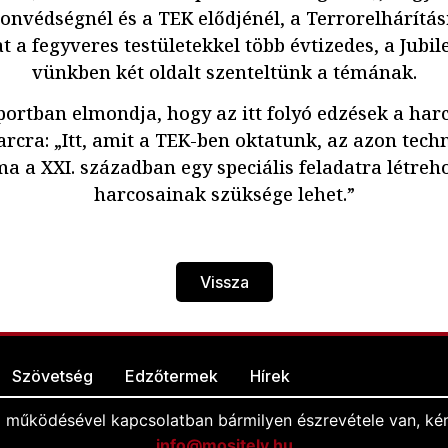
onvédségnél és a TEK elődjénél, a Terrorelhárítás
at a fegyveres testületekkel több évtizedes, a Jub
vünkben két oldalt szenteltünk a témának.
portban elmondja, hogy az itt folyó edzések a har
harcra: „Itt, amit a TEK-ben oktatunk, az azon tech
a a XXI. században egy speciális feladatra létreh
harcosainak szüksége lehet.”
Vissza
Szövetség
Edzőtermek
Hírek
l működésével kapcsolatban bármilyen észrevétele van, kér
info@mositely.hu