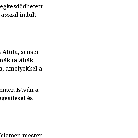
megkezdődhetett
vasszal indult
Attila, sensei
onák találták
a, amelyekkel a
lemen István a
gesítését és
 Kelemen mester