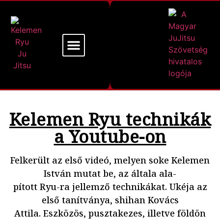
Mi a Kelemen Ryu
Alapító Mesterünk
Kelemen Ryu technikák
a Youtube-on
Felkerült az első videó, melyen soke Kelemen
István mutat be, az általa ala-
pított Ryu-ra jellemző technikákat. Ukéja az
első tanítványa, shihan Kovács
Attila. Eszközös, pusztakezes, illetve földön