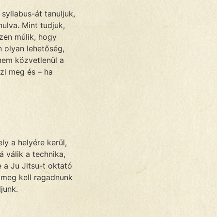
yllabus-át tanuljuk,
ulva. Mint tudjuk,
ezen múlik, hogy
n olyan lehetőség,
nem közvetlenül a
ézi meg és – ha
y a helyére kerül,
 válik a technika,
 a Ju Jitsu-t oktató
t meg kell ragadnunk
junk.