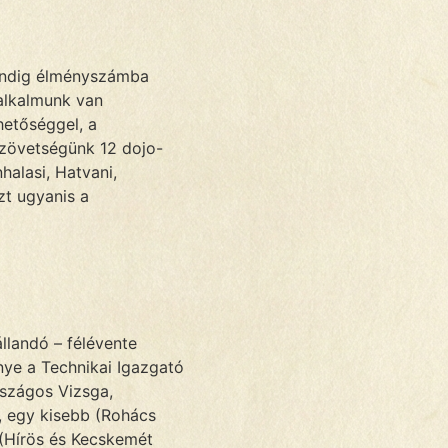
mindig élményszámba
 alkalmunk van
hetőséggel, a
Szövetségünk 12 dojo-
halasi, Hatvani,
zt ugyanis a
llandó – félévente
ye a Technikai Igazgató
rszágos Vizsga,
, egy kisebb (Rohács
(Hírös és Kecskemét