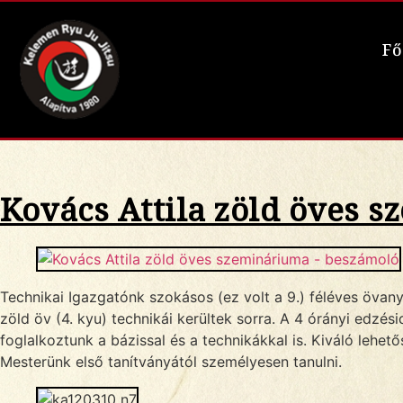
Fő
Kovács Attila zöld öves 
Technikai Igazgatónk szokásos (ez volt a 9.) féléves öva
zöld öv (4. kyu) technikái kerültek sorra. A 4 órányi edzés
foglalkoztunk a bázissal és a technikákkal is. Kiváló lehető
Mesterünk első tanítványától személyesen tanulni.