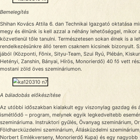
Bemelegítés
Shihan Kovács Attila 6. dan Technikai Igazgató oktatása 
megy és élnünk is kell azzal a néhány lehetőséggel, mikor
közvetlenül tőle tanulni. Természetesen sokan élnek is a le
rendelkezésünkre álló terem csaknem kicsinek bizonyult. 
jából (Központi, Főnix, Sityu-Team, Szui Ryú, Plébán, Kiskun
Hetényi, Zanshin, Bányai, Hírös, Monorierdő) 40 fő vett rés
mostani zöld öves szemináriumon.
A báladobás előkészítése
Az utóbbi időszakban kialakult egy viszonylag gazdag és á
ismétlődő – program, melynek egyik legkedveltebb esemén
szemináriuma. Instruktori gyűlés, Övanyag szeminárium, O
Földharcküzdelmi szeminárium, Állásküzdelmi szeminárium
Norbert Emlékverseny, Monorierdő Kupa) és egy nagyobb 