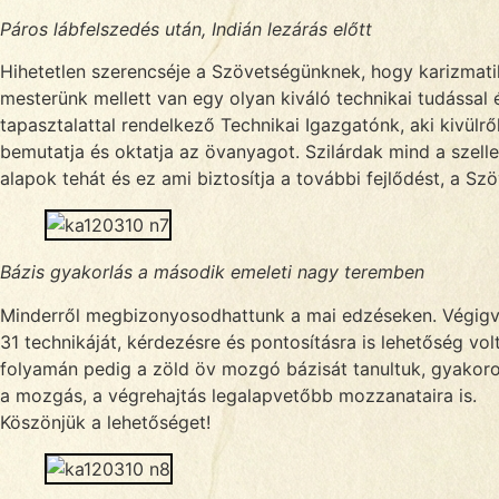
Páros lábfelszedés után, Indián lezárás előtt
Hihetetlen szerencséje a Szövetségünknek, hogy karizmati
mesterünk mellett van egy olyan kiváló technikai tudással 
tapasztalattal rendelkező Technikai Igazgatónk, aki kivülről-
bemutatja és oktatja az övanyagot. Szilárdak mind a szelle
alapok tehát és ez ami biztosítja a további fejlődést, a Szö
Bázis gyakorlás a második emeleti nagy teremben
Minderről megbizonyosodhattunk a mai edzéseken. Végigv
31 technikáját, kérdezésre és pontosításra is lehetőség vol
folyamán pedig a zöld öv mozgó bázisát tanultuk, gyakorol
a mozgás, a végrehajtás legalapvetőbb mozzanataira is.
Köszönjük a lehetőséget!