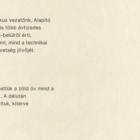
kus vezetőnk, Alapító
és több évtizedes
belülről érti,
mi, mind a technikai
vetség jövőjét.
ettük a zöld öv mind a
t. A délután
tuk, kitérve