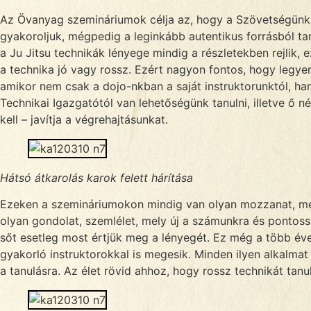
Az Övanyag szemináriumok célja az, hogy a Szövetségünk s
gyakoroljuk, mégpedig a leginkább autentikus forrásból tan
a Ju Jitsu technikák lényege mindig a részletekben rejlik, 
a technika jó vagy rossz. Ezért nagyon fontos, hogy legye
amikor nem csak a dojo-nkban a saját instruktorunktól, ha
Technikai Igazgatótól van lehetőségünk tanulni, illetve ő n
kell – javítja a végrehajtásunkat.
Hátsó átkarolás karok felett hárítása
Ezeken a szemináriumokon mindig van olyan mozzanat, mel
olyan gondolat, szemlélet, mely új a számunkra és pontossá
sőt esetleg most értjük meg a lényegét. Ez még a több éve
gyakorló instruktorokkal is megesik. Minden ilyen alkalma
a tanulásra. Az élet rövid ahhoz, hogy rossz technikát tanul