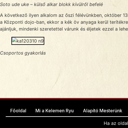
Soto ude uke – külső alkar blokk kívülről befelé
A következő ilyen alkalom az őszi félévünkben, október 13-á
a Központi dojo-ban, ekkor a kék öv anyaga kerül terítékr
ajánljuk, mindenki szeretettel várunk és éljetek ezzel a lehe
Csoportos gyakorlás
Főoldal
Mi a Kelemen Ryu
Alapító Mesterünk
Ha az olda