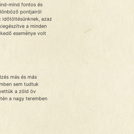
Mind-mind fontos és
lönböző pontjairól
 időtöltésünknek, azaz
kiegészítve a minden
lkedő eseménye volt
edzés más és más
remben sem tudtuk
vettük a zöld öv
etén a nagy teremben