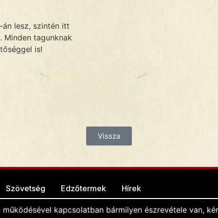
n lesz, szintén itt
e. Minden tagunknak
tőséggel is!
Vissza
Szövetség
Edzőtermek
Hírek
l működésével kapcsolatban bármilyen észrevétele van, kér