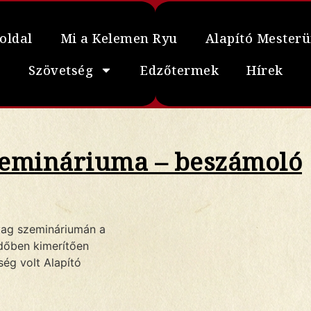
oldal
Mi a Kelemen Ryu
Alapító Mester
Szövetség
Edzőtermek
Hírek
szemináriuma – beszámoló
nyag szemináriumán a
időben kimerítően
ség volt Alapító