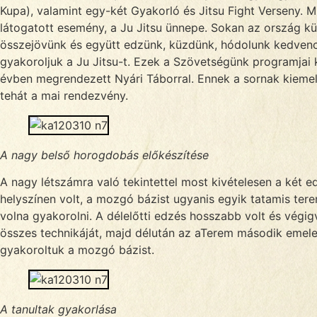
Kupa), valamint egy-két Gyakorló és Jitsu Fight Verseny. 
látogatott esemény, a Ju Jitsu ünnepe. Sokan az ország kü
összejövünk és együtt edzünk, küzdünk, hódolunk kedvenc
gyakoroljuk a Ju Jitsu-t. Ezek a Szövetségünk programjai 
évben megrendezett Nyári Táborral. Ennek a sornak kieme
tehát a mai rendezvény.
A nagy belső horogdobás előkészítése
A nagy létszámra való tekintettel most kivételesen a két 
helyszínen volt, a mozgó bázist ugyanis egyik tatamis te
volna gyakorolni. A délelőtti edzés hosszabb volt és végig
összes technikáját, majd délután az aTerem második emel
gyakoroltuk a mozgó bázist.
A tanultak gyakorlása