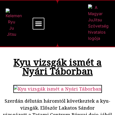
Mi a Kelemen Ryu
Alapító Mesterünk
Kyu vizsgák ismét a
Nyári Táborban
Szerdán délután háromtól következtek a kyu-
vizsgák. Először Lakatos Sándor
vizsgázott a Tatami Centrum Bányai dojo-jából