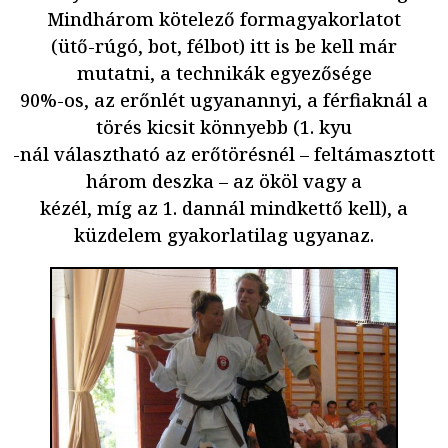
Mindhárom kötelező formagyakorlatot
(ütő-rúgó, bot, félbot) itt is be kell már
mutatni, a technikák egyezősége
90%-os, az erőnlét ugyanannyi, a férfiaknál a
törés kicsit könnyebb (1. kyu
-nál választható az erőtörésnél – feltámasztott
három deszka – az ököl vagy a
kézél, míg az 1. dannál mindkettő kell), a
küzdelem gyakorlatilag ugyanaz.