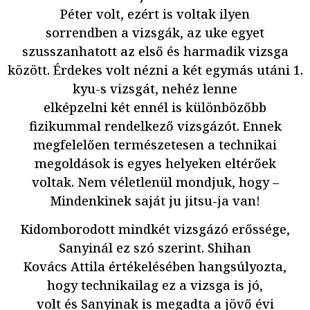
Péter volt, ezért is voltak ilyen
sorrendben a vizsgák, az uke egyet
szusszanhatott az első és harmadik vizsga
között. Érdekes volt nézni a két egymás utáni 1.
kyu-s vizsgát, nehéz lenne
elképzelni két ennél is különbözőbb
fizikummal rendelkező vizsgázót. Ennek
megfelelően természetesen a technikai
megoldások is egyes helyeken eltérőek
voltak. Nem véletlenül mondjuk, hogy –
Mindenkinek saját ju jitsu-ja van!
Kidomborodott mindkét vizsgázó erőssége,
Sanyinál ez szó szerint. Shihan
Kovács Attila értékelésében hangsúlyozta,
hogy technikailag ez a vizsga is jó,
volt és Sanyinak is megadta a jövő évi