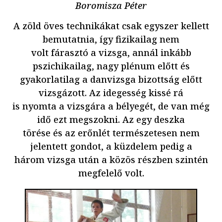
Boromisza Péter
A zöld öves technikákat csak egyszer kellett
bemutatnia, így fizikailag nem
volt fárasztó a vizsga, annál inkább
pszichikailag, nagy plénum előtt és
gyakorlatilag a danvizsga bizottság előtt
vizsgázott. Az idegesség kissé rá
is nyomta a vizsgára a bélyegét, de van még
idő ezt megszokni. Az egy deszka
törése és az erőnlét természetesen nem
jelentett gondot, a küzdelem pedig a
három vizsga után a közös részben szintén
megfelelő volt.